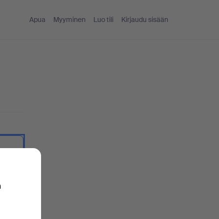
Apua
Myyminen
Luo tili
Kirjaudu sisään
ekstinä.
n