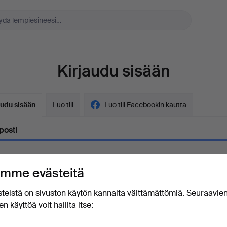
Kirjaudu sisään
audu sisään
Luo tili
Luo tili Facebookin kautta
posti
mme evästeitä
ana
Näytä salasana ilmit
teistä on sivuston käytön kannalta välttämättömiä. Seuraavie
n käyttöä voit hallita itse:
unohtanut salasanasi?