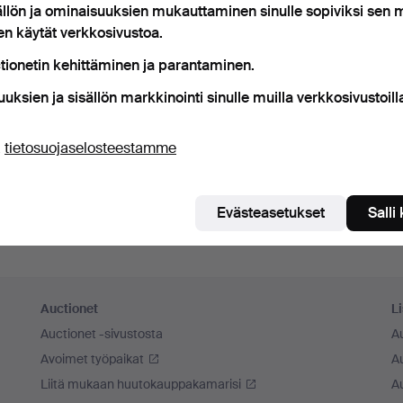
ällön ja ominaisuuksien mukauttaminen sinulle sopiviksi sen
ista minut
en käytät verkkosivustoa.
tionetin kehittäminen ja parantaminen.
Kirjaudu sisään
uuksien ja sisällön markkinointi sinulle muilla verkkosivustoill
tai kirjaudu Facebookiin täällä
ä
tietosuojaselosteestamme
Jatka Facebookiin kirjautuneena
Evästeasetukset
Salli
Auctionet
Li
Auctionet -sivustosta
A
Avoimet työpaikat
Au
Liitä mukaan huutokauppakamarisi
A