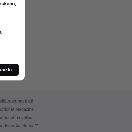
 mukaan,
a.
 kaikki
sää Auctionetistä
uctionet Magazine
ctionet -sovellus
uctionet Academy