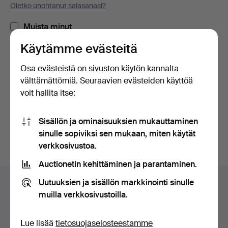
Oletko unohtanut salasanasi?
Muista minut
Käytämme evästeitä
Kirjaudu sisään
Osa evästeistä on sivuston käytön kannalta
välttämättömiä. Seuraavien evästeiden käyttöä
tai kirjaudu Facebookiin täällä
voit hallita itse:
Jatka Facebookiin kirjautuneena
Sisällön ja ominaisuuksien mukauttaminen
sinulle sopiviksi sen mukaan, miten käytät
verkkosivustoa.
Auctionetin kehittäminen ja parantaminen.
Alatunnistenavigaatio
Uutuuksien ja sisällön markkinointi sinulle
Apua ja yhteystiedot
muilla verkkosivustoilla.
Ota yhteyttä tekniseen tukeen
Kaikki huutokauppakamarit
Lue lisää
tietosuojaselosteestamme
Maksuvaihtoehdot