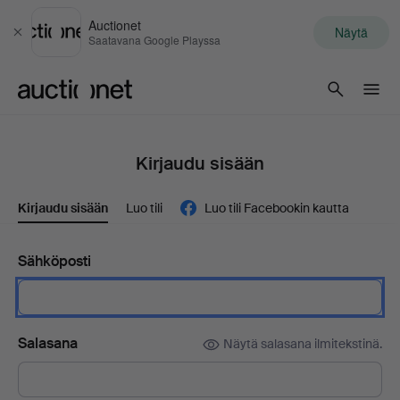
Auctionet
Näytä
Sulje
Saatavana Google Playssa
Auctionet.com
Kirjaudu sisään
Kirjaudu sisään
Luo tili
Luo tili Facebookin kautta
Sähköposti
Salasana
Näytä salasana ilmitekstinä.