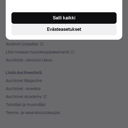
Käytämme kuljetusliikettä
Sosiaaliset mediat
Salli kaikki
Auctionet
Evästeasetukset
Auctionet -sivustosta
Avoimet työpaikat
Liitä mukaan huutokauppakamarisi
Auctionet -sivuston takuu
Lisää Auctionetistä
Auctionet Magazine
Auctionet -sovellus
Auctionet Academy
Taiteilijat ja muotoilijat
Teema- ja vasarahuutokaupat