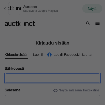
Auctionet
Näytä
Sulje
Saatavana Google Playssa
Auctionet.com
Kirjaudu sisään
Kirjaudu sisään
Luo tili
Luo tili Facebookin kautta
Sähköposti
Salasana
Näytä salasana ilmitekstinä.