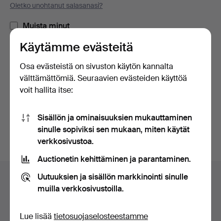
Oletko unohtanut salasanasi?
Muista minut
Käytämme evästeitä
Kirjaudu sisään
Osa evästeistä on sivuston käytön kannalta
välttämättömiä. Seuraavien evästeiden käyttöä
tai kirjaudu Facebookiin täällä
voit hallita itse:
Jatka Facebookiin kirjautuneena
Sisällön ja ominaisuuksien mukauttaminen
sinulle sopiviksi sen mukaan, miten käytät
verkkosivustoa.
Auctionetin kehittäminen ja parantaminen.
Alatunnistenavigaatio
Uutuuksien ja sisällön markkinointi sinulle
Apua ja yhteystiedot
muilla verkkosivustoilla.
Ota yhteyttä tekniseen tukeen
Kaikki huutokauppakamarit
Lue lisää
tietosuojaselosteestamme
Maksuvaihtoehdot