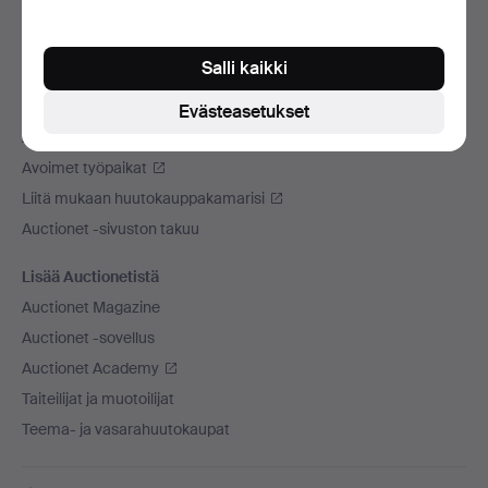
Käytämme kuljetusliikettä
Sosiaaliset mediat
Salli kaikki
Auctionet
Evästeasetukset
Auctionet -sivustosta
Avoimet työpaikat
Liitä mukaan huutokauppakamarisi
Auctionet -sivuston takuu
Lisää Auctionetistä
Auctionet Magazine
Auctionet -sovellus
Auctionet Academy
Taiteilijat ja muotoilijat
Teema- ja vasarahuutokaupat