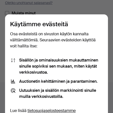
Oletko unohtanut salasanasi?
Muista minut
Käytämme evästeitä
Kirjaudu sisään
Osa evästeistä on sivuston käytön kannalta
välttämättömiä. Seuraavien evästeiden käyttöä
tai kirjaudu Facebookiin täällä
voit hallita itse:
Jatka Facebookiin kirjautuneena
Sisällön ja ominaisuuksien mukauttaminen
sinulle sopiviksi sen mukaan, miten käytät
verkkosivustoa.
Auctionetin kehittäminen ja parantaminen.
Alatunnistenavigaatio
Uutuuksien ja sisällön markkinointi sinulle
Apua ja yhteystiedot
muilla verkkosivustoilla.
Ota yhteyttä tekniseen tukeen
Kaikki huutokauppakamarit
Lue lisää
tietosuojaselosteestamme
Maksuvaihtoehdot