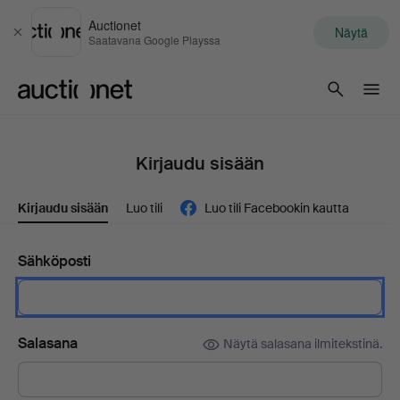
Auctionet
Näytä
Sulje
Saatavana Google Playssa
Auctionet.com
Kirjaudu sisään
Kirjaudu sisään
Luo tili
Luo tili Facebookin kautta
Sähköposti
Salasana
Näytä salasana ilmitekstinä.