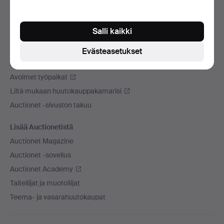
Käytämme kuljetusliikettä
Sosiaaliset mediat
Salli kaikki
Auctionet
Evästeasetukset
Auctionet -sivustosta
Avoimet työpaikat
Liitä mukaan huutokauppakamarisi
Auctionet -sivuston takuu
Lisää Auctionetistä
Auctionet Magazine
Auctionet -sovellus
Auctionet Academy
Taiteilijat ja muotoilijat
Teema- ja vasarahuutokaupat