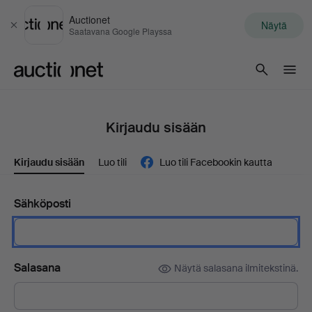
Auctionet
Näytä
Sulje
Saatavana Google Playssa
Auctionet.com
Kirjaudu sisään
Kirjaudu sisään
Luo tili
Luo tili Facebookin kautta
Sähköposti
Salasana
Näytä salasana ilmitekstinä.