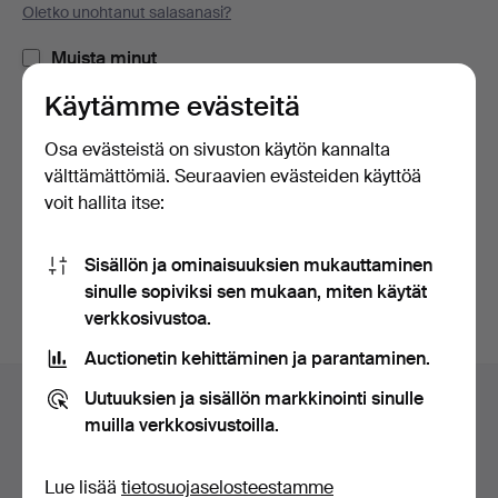
Oletko unohtanut salasanasi?
Muista minut
Käytämme evästeitä
Kirjaudu sisään
Osa evästeistä on sivuston käytön kannalta
välttämättömiä. Seuraavien evästeiden käyttöä
tai kirjaudu Facebookiin täällä
voit hallita itse:
Jatka Facebookiin kirjautuneena
Sisällön ja ominaisuuksien mukauttaminen
sinulle sopiviksi sen mukaan, miten käytät
verkkosivustoa.
Auctionetin kehittäminen ja parantaminen.
Alatunnistenavigaatio
Uutuuksien ja sisällön markkinointi sinulle
Apua ja yhteystiedot
muilla verkkosivustoilla.
Ota yhteyttä tekniseen tukeen
Kaikki huutokauppakamarit
Lue lisää
tietosuojaselosteestamme
Maksuvaihtoehdot