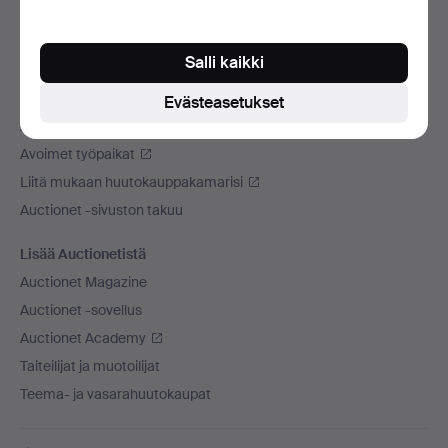
Käytämme kuljetusliikettä
Sosiaaliset mediat
Salli kaikki
Auctionet
Evästeasetukset
Auctionet -sivustosta
Avoimet työpaikat
Liitä mukaan huutokauppakamarisi
Auctionet -sivuston takuu
Lisää Auctionetistä
Auctionet Magazine
Auctionet -sovellus
Auctionet Academy
Taiteilijat ja muotoilijat
Teema- ja vasarahuutokaupat