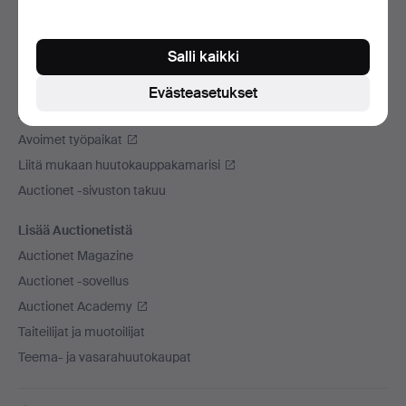
Käytämme kuljetusliikettä
Sosiaaliset mediat
Salli kaikki
Auctionet
Evästeasetukset
Auctionet -sivustosta
Avoimet työpaikat
Liitä mukaan huutokauppakamarisi
Auctionet -sivuston takuu
Lisää Auctionetistä
Auctionet Magazine
Auctionet -sovellus
Auctionet Academy
Taiteilijat ja muotoilijat
Teema- ja vasarahuutokaupat