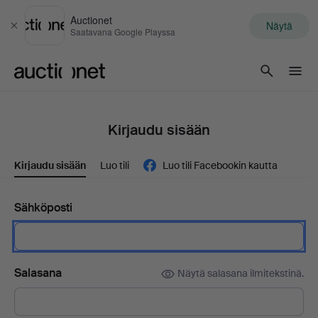
Auctionet
Näytä
Sulje
Saatavana Google Playssa
Auctionet.com
Kirjaudu sisään
Kirjaudu sisään
Luo tili
Luo tili Facebookin kautta
Sähköposti
Salasana
Näytä salasana ilmitekstinä.