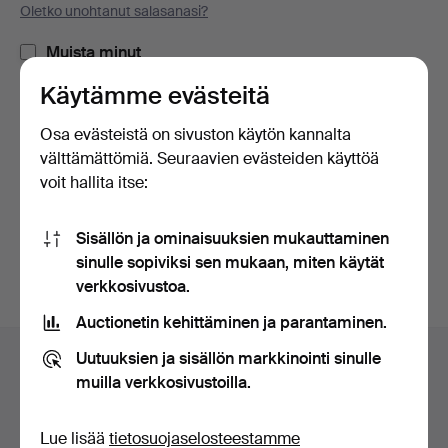
Oletko unohtanut salasanasi?
Muista minut
Käytämme evästeitä
Kirjaudu sisään
Osa evästeistä on sivuston käytön kannalta
välttämättömiä. Seuraavien evästeiden käyttöä
tai kirjaudu Facebookiin täällä
voit hallita itse:
Jatka Facebookiin kirjautuneena
Sisällön ja ominaisuuksien mukauttaminen
sinulle sopiviksi sen mukaan, miten käytät
verkkosivustoa.
Auctionetin kehittäminen ja parantaminen.
Alatunnistenavigaatio
Uutuuksien ja sisällön markkinointi sinulle
Apua ja yhteystiedot
muilla verkkosivustoilla.
Ota yhteyttä tekniseen tukeen
Kaikki huutokauppakamarit
Lue lisää
tietosuojaselosteestamme
Maksuvaihtoehdot