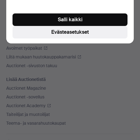
Käytämme kuljetusliikettä
Sosiaaliset mediat
Salli kaikki
Auctionet
Evästeasetukset
Auctionet -sivustosta
Avoimet työpaikat
Liitä mukaan huutokauppakamarisi
Auctionet -sivuston takuu
Lisää Auctionetistä
Auctionet Magazine
Auctionet -sovellus
Auctionet Academy
Taiteilijat ja muotoilijat
Teema- ja vasarahuutokaupat