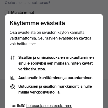
Oletko unohtanut salasanasi?
Muista minut
Käytämme evästeitä
Kirjaudu sisään
Osa evästeistä on sivuston käytön kannalta
välttämättömiä. Seuraavien evästeiden käyttöä
tai kirjaudu Facebookiin täällä
voit hallita itse:
Jatka Facebookiin kirjautuneena
Sisällön ja ominaisuuksien mukauttaminen
sinulle sopiviksi sen mukaan, miten käytät
verkkosivustoa.
Auctionetin kehittäminen ja parantaminen.
Alatunnistenavigaatio
Uutuuksien ja sisällön markkinointi sinulle
Apua ja yhteystiedot
muilla verkkosivustoilla.
Ota yhteyttä tekniseen tukeen
Kaikki huutokauppakamarit
Lue lisää
tietosuojaselosteestamme
Maksuvaihtoehdot