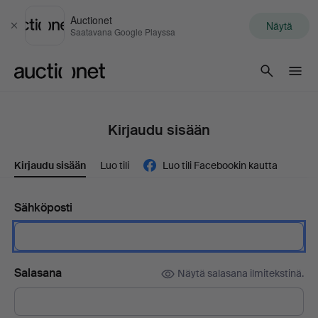
Auctionet
Näytä
Sulje
Saatavana Google Playssa
Auctionet.com
Kirjaudu sisään
Kirjaudu sisään
Luo tili
Luo tili Facebookin kautta
Sähköposti
Salasana
Näytä salasana ilmitekstinä.