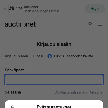
Auctionet
Näytä
Sulje
Saatavana Google Playssa
Auctionet.com
Kirjaudu sisään
Kirjaudu sisään
Luo tili
Luo tili Facebookin kautta
Sähköposti
Salasana
Näytä salasana ilmitekstinä.
Evästeasetukset