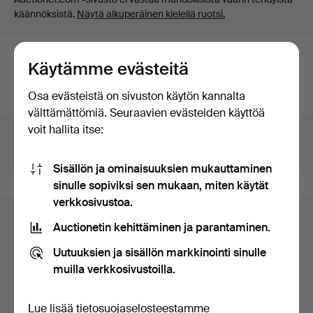
käännöksistä.
Näytä alkuperäinen kielellä ruotsi.
Käytämme evästeitä
Onko sinulla jotakin vastaavaa myytävänä? Tee
maksuton arviointi!
Osa evästeistä on sivuston käytön kannalta
välttämättömiä. Seuraavien evästeiden käyttöä
Lisätiedot
voit hallita itse:
Huutokauppa
Stockholms Auktionsverk Fine Art
Luettelonro
127
Sisällön ja ominaisuuksien mukauttaminen
sinulle sopiviksi sen mukaan, miten käytät
verkkosivustoa.
Auctionetin kehittäminen ja parantaminen.
Uutuuksien ja sisällön markkinointi sinulle
muilla verkkosivustoilla.
Lue lisää
tietosuojaselosteestamme