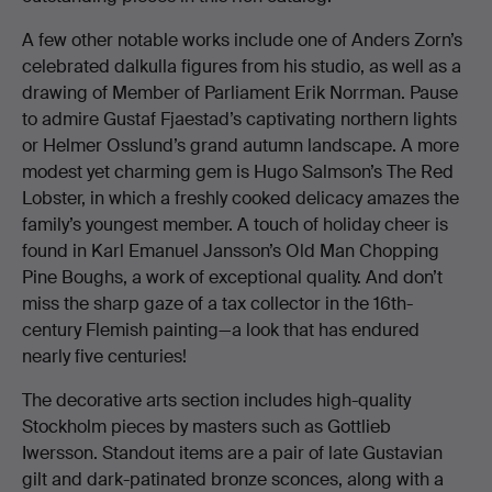
A few other notable works include one of Anders Zorn’s
celebrated dalkulla figures from his studio, as well as a
drawing of Member of Parliament Erik Norrman. Pause
to admire Gustaf Fjaestad’s captivating northern lights
or Helmer Osslund’s grand autumn landscape. A more
modest yet charming gem is Hugo Salmson’s The Red
Lobster, in which a freshly cooked delicacy amazes the
family’s youngest member. A touch of holiday cheer is
found in Karl Emanuel Jansson’s Old Man Chopping
Pine Boughs, a work of exceptional quality. And don’t
miss the sharp gaze of a tax collector in the 16th-
century Flemish painting—a look that has endured
nearly five centuries!
The decorative arts section includes high-quality
Stockholm pieces by masters such as Gottlieb
Iwersson. Standout items are a pair of late Gustavian
gilt and dark-patinated bronze sconces, along with a