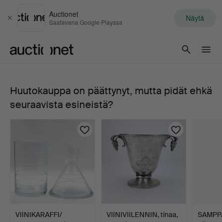
Auctionet
Näytä
Sulje
Saatavana Google Playssa
Auctionet.com
Huutokauppa on päättynyt, mutta pidät ehkä
127.
seuraavista esineistä?
ROYAL
COPENHAGEN,
vinkylmälaukut,
”Flora
Danica”,
VIINIKARAFFI/
VIINIVIILENNIN, tinaa,
SAMPPA