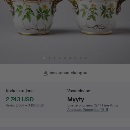
Vasarahuutokauppa
Tarjouskilpailu
Korkein tarjous:
Vasaroidaan:
2 743 USD
Myyty
Arvio
:
2 637 – 3 165 USD
Luettelonumero 127 /
Fine Art &
Antiques December 10–11