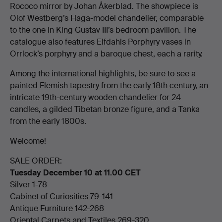
Rococo mirror by Johan Åkerblad. The showpiece is
Olof Westberg’s Haga-model chandelier, comparable
to the one in King Gustav III’s bedroom pavilion. The
catalogue also features Elfdahls Porphyry vases in
Orrlock’s porphyry and a baroque chest, each a rarity.
Among the international highlights, be sure to see a
painted Flemish tapestry from the early 18th century, an
intricate 19th-century wooden chandelier for 24
candles, a gilded Tibetan bronze figure, and a Tanka
from the early 1800s.
Welcome!
SALE ORDER:
Tuesday December 10 at 11.00 CET
Silver 1-78
Cabinet of Curiosities 79-141
Antique Furniture 142-268
Oriental Carpets and Textiles 269-320