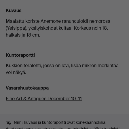
Kuvaus
Maalattu koriste Anemone ranunculoidi nemorosa
(Yelsippa), yksityiskohdat kultaa. Korkeus noin 18,
halkaisija 18 cm.
Kuntoraportti
Kukkien terälehti, jossa on lovi, lisää mikronimerkintää
voi näkyä.
Vasarahuutokauppa
Fine Art & Antiques December 10–11
Nimi, kuvaus ja kuntoraportti ovat konekäännöksiä.
Auctionet.com -sivusto ei vastaa mahdollisista väärin tehdyistä