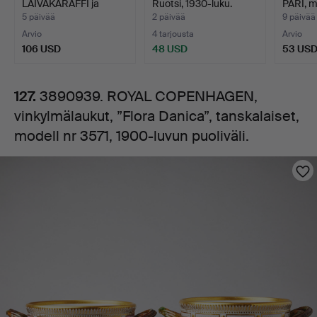
LAIVAKARAFFI ja
Ruotsi, 1930-luku.
PÄRI, m
tanskalaiset,
viininjäähdy…
luv…
5 päivää
2 päivää
9 päivää
Arvio
4 tarjousta
Arvio
modell
106 USD
48 USD
53 US
nr
127.
3890939. ROYAL COPENHAGEN,
vinkylmälaukut, ”Flora Danica”, tanskalaiset,
3571,
modell nr 3571, 1900-luvun puoliväli.
1900-
Kuvat
luvun
puoliväli.