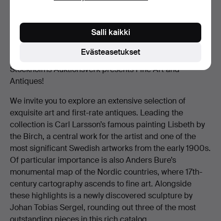
Salli kaikki
Fine Art & Antiques December 10–11
Evästeasetukset
Stockholms Auktionsverk presents Fine Art and
Antiques!
We invite you to explore an extensive selection of
exquisite art and first-rate antiques. Leading the
collection is Carl Larsson’s famous painting Lisbeth by
the Birch, a central work for the artist and one of the
most significant Swedish artworks from the early 1900s.
Of particular importance is also Anders Bure’s
monumental map of the Nordic countries, where 17th-
century cartography ascends to fine art. Alongside
these highlights is a newly discovered sculpture by
Johan Tobias Sergel, rounding out three of the most
outstanding pieces in this rich catalog.