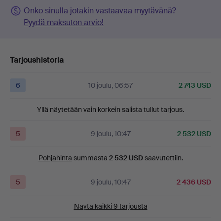
Onko sinulla jotakin vastaavaa myytävänä?
Pyydä maksuton arvio!
Tarjoushistoria
6
10 joulu, 06:57
2 743 USD
Yllä näytetään vain korkein salista tullut tarjous.
5
9 joulu, 10:47
2 532 USD
Pohjahinta
summasta
2 532 USD
saavutettiin.
5
9 joulu, 10:47
2 436 USD
Näytä kaikki 9 tarjousta