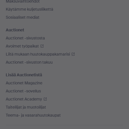
Maksuvaihtoehdot
Käytämme kuljetusliikettä
Sosiaaliset mediat
Auctionet
Auctionet -sivustosta
Avoimet työpaikat
Liitä mukaan huutokauppakamarisi
Auctionet -sivuston takuu
Lisää Auctionetistä
Auctionet Magazine
Auctionet -sovellus
Auctionet Academy
Taiteilijat ja muotoilijat
Teema- ja vasarahuutokaupat