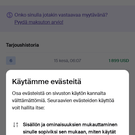
Onko sinulla jotakin vastaavaa myytävänä?
Pyydä maksuton arvio!
Tarjoushistoria
6
15 kesä, 06:07
1 899 USD
Pohjahinta
summasta
1 899 USD
saavutettiin.
Käytämme evästeitä
Yllä näytetään vain korkein salista tullut tarjous.
Osa evästeistä on sivuston käytön kannalta
välttämättömiä. Seuraavien evästeiden käyttöä
5
14 kesä, 14:27
1 305 USD
voit hallita itse:
5
14 kesä, 14:27
1 200 USD
Sisällön ja ominaisuuksien mukauttaminen
sinulle sopiviksi sen mukaan, miten käytät
Näytä kaikki 16 tarjousta