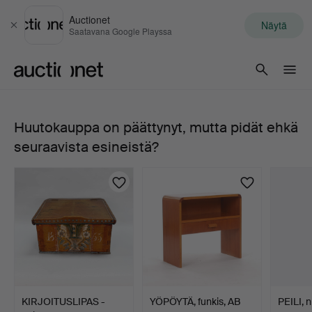
Auctionet
Näytä
Sulje
Saatavana Google Playssa
Auctionet.com
Huutokauppa on päättynyt, mutta pidät ehkä
479.
seuraavista esineistä?
JONAS
FRISK
(peilien
valmistaja
Tukholmassa
KIRJOITUSLIPAS -
YÖPÖYTÄ, funkis, AB
PEILI, n