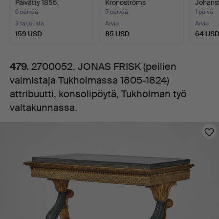
Päivätty 1855,
Kronoströms
Johans
1805-
alkuperäin…
Spegelfabr…
Spegelf
6 päivää
5 päivää
1 päivä
3 tarjousta
Arvio
Arvio
1824)
159 USD
85 USD
64 US
attribuutti,
479.
2700052. JONAS FRISK (peilien
valmistaja Tukholmassa 1805-1824)
konsolipöytä,
attribuutti, konsolipöytä, Tukholman työ
Tukholman
valtakunnassa.
Kuvat
työ
valtakunnassa.