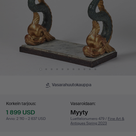
Vasarahuutokauppa
Tarjouskilpailu
Korkein tarjous:
Vasaroidaan:
1 899 USD
Myyty
Arvio
:
2 110 – 2 637 USD
Luettelonumero 479 /
Fine Art &
Antiques Spring 2023