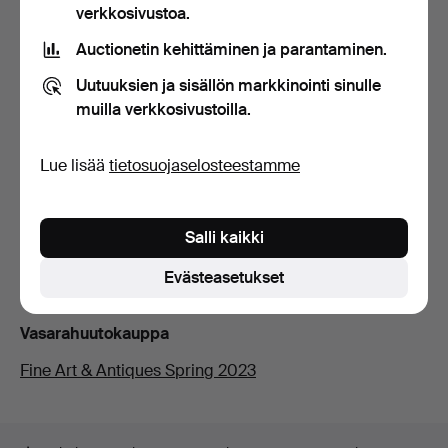
verkkosivustoa.
Auctionetin kehittäminen ja parantaminen.
Kuvaus
Uutuuksien ja sisällön markkinointi sinulle
Puuveistetty sisustus ja pastelli, kullattu ja tumma
muilla verkkosivustoilla.
patina, reunus symaatiolla, helmitanko ja
dukaattileikkaus, delfiinien tukema, jäljitelmämaalattu
Lue lisää
tietosuojaselosteestamme
sokkeli, bleu turquin kiekko, korkeus 79,83 x 40 cm.
Salli kaikki
Kuntoraportti
Evästeasetukset
Pienet korjaukset, korjaukset.
Vasarahuutokauppa
Fine Art & Antiques Spring 2023