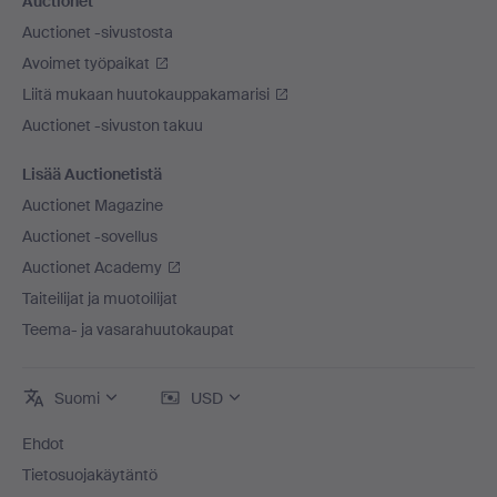
Auctionet
Auctionet -sivustosta
Avoimet työpaikat
Liitä mukaan huutokauppakamarisi
Auctionet -sivuston takuu
Lisää Auctionetistä
Auctionet Magazine
Auctionet -sovellus
Auctionet Academy
Taiteilijat ja muotoilijat
Teema- ja vasarahuutokaupat
Suomi
USD
Ehdot
Tietosuojakäytäntö