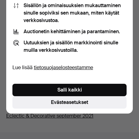
Sisällön ja ominaisuuksien mukauttaminen
Kuvaus
sinulle sopiviksi sen mukaan, miten käytät
kullattu pastellisisustus kymation muodossa,
verkkosivustoa.
messinkikynttilänjalat, myöhemmin hopeafoliolasit,
Auctionetin kehittäminen ja parantaminen.
soikea 55,5 x 40 cm.
Uutuuksien ja sisällön markkinointi sinulle
muilla verkkosivustoilla.
Kuntoraportti
Pienet viilukorjaukset, valovarsien kiinnikkeet
Lue lisää
tietosuojaselosteestamme
mahdollisesti eivät alkuperäiset, myöhemmin
takakappaleet. Lisätietoja saat ottamalla yhteyttä:
bertil.carlsson@auktionsverket.se.
Salli kaikki
Evästeasetukset
Vasarahuutokauppa
Eclectic & Decorative september 2021