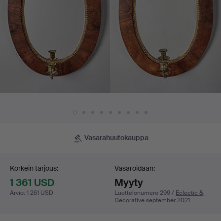
Vasarahuutokauppa
Tarjouskilpailu
Korkein tarjous:
Vasaroidaan:
1 361 USD
Myyty
Arvio
:
1 261 USD
Luettelonumero 299 /
Eclectic &
Decorative september 2021