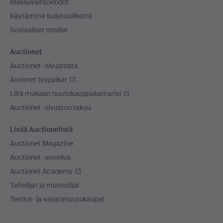
Maksuvaihtoehdot
Käytämme kuljetusliikettä
Sosiaaliset mediat
Auctionet
Auctionet -sivustosta
Avoimet työpaikat
Liitä mukaan huutokauppakamarisi
Auctionet -sivuston takuu
Lisää Auctionetistä
Auctionet Magazine
Auctionet -sovellus
Auctionet Academy
Taiteilijat ja muotoilijat
Teema- ja vasarahuutokaupat