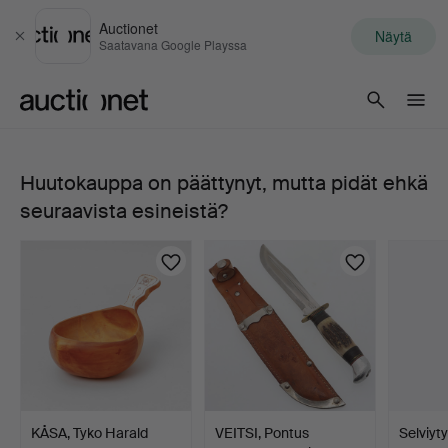
Auctionet
Näytä
Sulje
Saatavana Google Playssa
Auctionet.com
Huutokauppa on päättynyt, mutta pidät ehkä
299.
seuraavista esineistä?
MIRROR
LAMPS,
pari,
luultavasti
Tukholma
KÅSA, Tyko Harald
VEITSI, Pontus
Selviyty