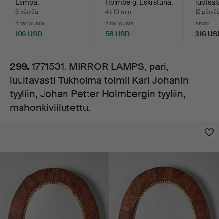
Lampa,
Holmberg, Eskilstuna,
ruotsal
toimii
monogramsigneerat…
1900-…
ilmavo
3 päivää
4 t 10 min
12 päivä
4 tarjousta
4 tarjousta
Arvio
Karl
106 USD
58 USD
316 US
Johanin
299.
1771531. MIRROR LAMPS, pari,
luultavasti Tukholma toimii Karl Johanin
tyyliin,
tyyliin, Johan Petter Holmbergin tyyliin,
Johan
mahonkiviilutettu.
Kuvat
Petter
Holmbergin
tyyliin,
mahonkiviilutettu.