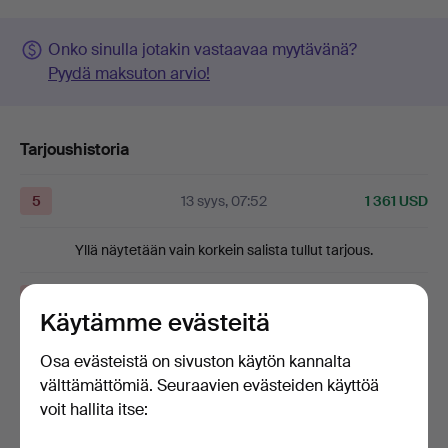
Onko sinulla jotakin vastaavaa myytävänä?
Pyydä maksuton arvio!
Tarjoushistoria
5
13 syys, 07:52
1 361 USD
Yllä näytetään vain korkein salista tullut tarjous.
5
11 syys, 16:08
1 359 USD
Käytämme evästeitä
4
7 syys, 10:04
1 254 USD
Osa evästeistä on sivuston käytön kannalta
välttämättömiä. Seuraavien evästeiden käyttöä
Näytä kaikki 8 tarjousta
voit hallita itse: