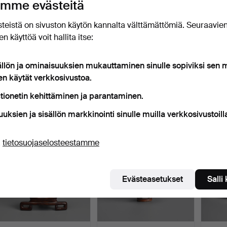
mme evästeitä
sian Art - Antique & Decorative -
teistä on sivuston käytön kannalta välttämättömiä. Seuraavie
eramiikka ja posliini Ma San Auction -
n käyttöä voit hallita itse:
rityksessä
ällön ja ominaisuuksien mukauttaminen sinulle sopiviksi sen
 esineet
en käytät verkkosivustoa.
äynnissä
tionetin kehittäminen ja parantaminen.
ajittele
levat
uuksien ja sisällön markkinointi sinulle muilla verkkosivustoill
uutokaupat
ä
tietosuojaselosteestamme
Evästeasetukset
Salli