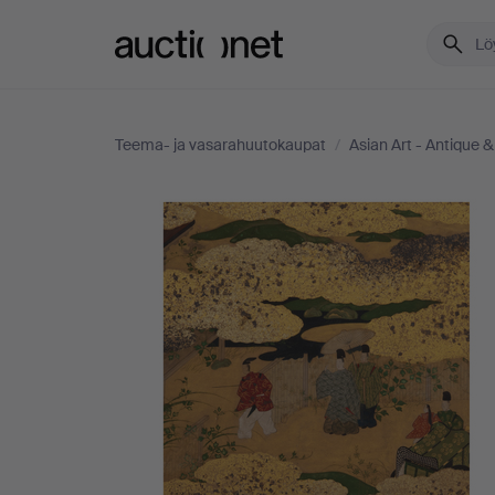
Auctionet.com
Teema- ja vasarahuutokaupat
/
Asian Art - Antique 
Asian
Art
-
Antique
&
Decorative