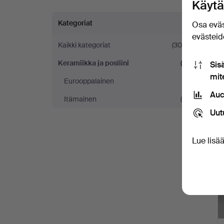
Käytä
A
Kategoriat
Osa eväs
K
evästeide
Kaikki kategoriat
(306)
y
Keramiikka ja posliini
(7)
Sis
7
mit
Eurooppalainen
(1)
K
Auc
L
Itämainen
(6)
o
Uut
h
Lue lisä