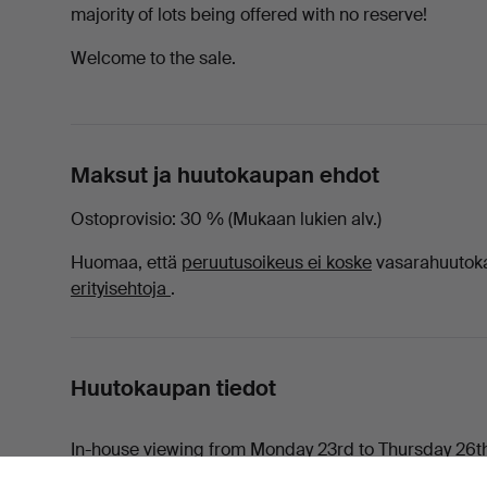
majority of lots being offered with no reserve!
Welcome to the sale.
Maksut ja huutokaupan ehdot
Ostoprovisio
30 % (Mukaan lukien alv.)
Huomaa, että
peruutusoikeus ei koske
vasarahuutoka
erityisehtoja
.
Huutokaupan tiedot
In-house viewing from Monday 23rd to Thursday 26t