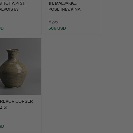
STIOITA, 4 ST,
111
.
MALJAKKO,
ALKOISTA
POSLIINIA, KINA,
INIA, 1…
QINGDYNASTIA.
Myyty
SD
566 USD
TREVOR CORSER
215)
TUSKERAMIIKAL…
SD