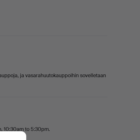
uppoja, ja vasarahuutokauppoihin sovelletaan
h, 10:30am to 5:30pm.