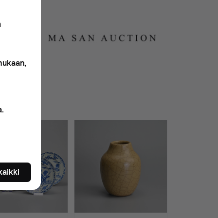
n
 mukaan,
a.
 kaikki