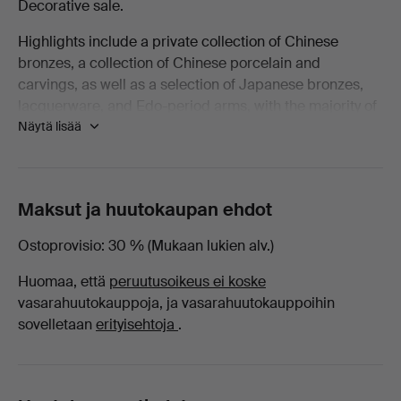
Decorative sale.
Decorative
Highlights include a private collection of Chinese
bronzes, a collection of Chinese porcelain and
-
carvings, as well as a selection of Japanese bronzes,
lacquerware, and Edo-period arms, with the majority of
Lasi
Näytä lisää
lots being offered with no reserve!
Ma
Welcome to the sale.
San
Maksut ja huutokaupan ehdot
Auction
Ostoprovisio
30 % (Mukaan lukien alv.)
Huomaa, että
peruutusoikeus ei koske
-
vasarahuutokauppoja, ja vasarahuutokauppoihin
sovelletaan
erityisehtoja
.
yrityksessä