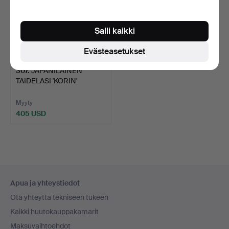
Salli kaikki
Evästeasetukset
307
.
JAPANILAINEN
TAIDELASI 'KORIN'
MALJAKKO, K…
Myyty
405 USD
Alatunnistenavigaatio
Apua ja yhteystiedot
Ota yhteyttä tekniseen tukeen
Kaikki huutokauppakamarit
Maksuvaihtoehdot