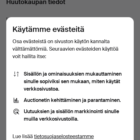
Huutokaupan tiedot
In-house viewing from Monday 23rd to Thursday 26th,
10:30am to 5:30pm.
Käytämme evästeitä
Osa evästeistä on sivuston käytön kannalta
välttämättömiä. Seuraavien evästeiden käyttöä
Suodata
voit hallita itse:
Asian Art - Antique & Decorative - Lasi Ma
San Auction -yrityksessä
Sisällön ja ominaisuuksien mukauttaminen
1 esine
sinulle sopiviksi sen mukaan, miten käytät
verkkosivustoa.
Käynnissä
Lajittele
Auctionetin kehittäminen ja parantaminen.
olevat
Uutuuksien ja sisällön markkinointi sinulle
huutokaupat
muilla verkkosivustoilla.
Lue lisää
tietosuojaselosteestamme