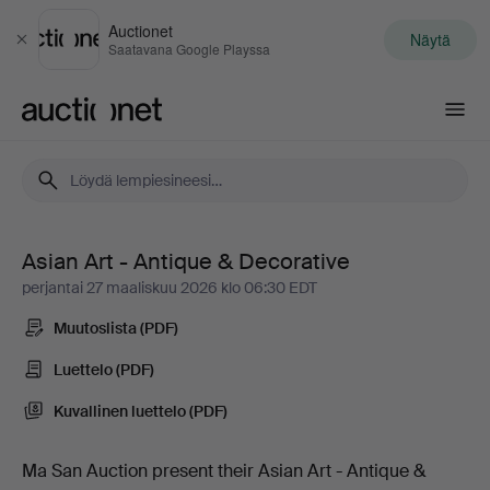
Auctionet
Näytä
Sulje
Saatavana Google Playssa
Auctionet.com
Asian Art - Antique & Decorative
Asian
perjantai 27 maaliskuu 2026 klo 06:30 EDT
Art
Muutoslista (PDF)
-
Luettelo (PDF)
Kuvallinen luettelo (PDF)
Antique
&
Ma San Auction present their Asian Art - Antique &