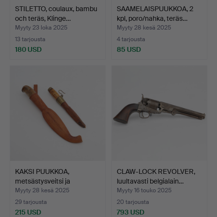
STILETTO, coulaux, bambu
SAAMELAISPUUKKOA, 2
och teräs, Klinge…
kpl, poro/nahka, teräs…
Myyty 23 loka 2025
Myyty 28 kesä 2025
13 tarjousta
4 tarjousta
180 USD
85 USD
KAKSI PUUKKOA,
CLAW-LOCK REVOLVER,
metsästysveitsi ja
luultavasti belgialain…
”Morakni…
Myyty 28 kesä 2025
Myyty 16 touko 2025
29 tarjousta
20 tarjousta
215 USD
793 USD