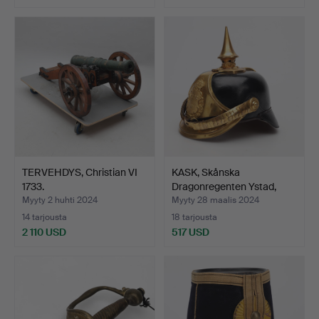
TERVEHDYS, Christian VI
KASK, Skånska
1733.
Dragonregenten Ystad,
origin…
Myyty 2 huhti 2024
Myyty 28 maalis 2024
14 tarjousta
18 tarjousta
2 110 USD
517 USD