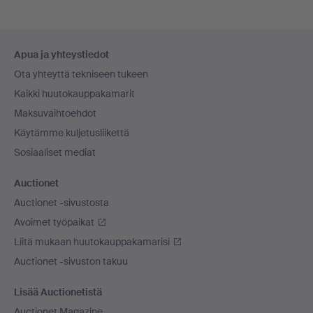
Alatunnistenavigaatio
Apua ja yhteystiedot
Ota yhteyttä tekniseen tukeen
Kaikki huutokauppakamarit
Maksuvaihtoehdot
Käytämme kuljetusliikettä
Sosiaaliset mediat
Auctionet
Auctionet -sivustosta
Avoimet työpaikat
Liitä mukaan huutokauppakamarisi
Auctionet -sivuston takuu
Lisää Auctionetistä
Auctionet Magazine