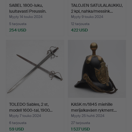
SABEL 1800-luku,
TALOJEN SATULALAUKKU,
luultavasti Preussin.
2 kpl, nahka/messink…
Myyty 14 touko 2024
Myyty 9 touko 2024
5 tarjousta
12 tarjousta
254 USD
422 USD
TOLEDO Sables, 2 st,
KASK m/1845 miehille
modell 1600-tal, 1900…
merijalkaväen rykment…
Myyty 7 touko 2024
Myyty 25 huhti 2024
6 tarjousta
27 tarjousta
59 USD
1 527 USD