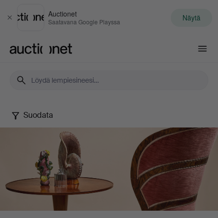
Auctionet
Näytä
Sulje
Saatavana Google Playssa
Auctionet.com
Suodata
Stockholms
Auktionsverk
–
Malmö