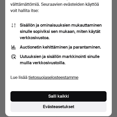
välttämättömiä. Seuraavien evästeiden käyttöä
SLAGLÅSPISTOL, ruotsi,
SABEL, Ruotsin miesten
messinki.
ratsuväki, 1867.
voit hallita itse:
Myyty 16 loka 2024
Myyty 10 syys 2024
15 tarjousta
11 tarjousta
Sisällön ja ominaisuuksien mukauttaminen
106 USD
153 USD
sinulle sopiviksi sen mukaan, miten käytät
verkkosivustoa.
Auctionetin kehittäminen ja parantaminen.
Uutuuksien ja sisällön markkinointi sinulle
muilla verkkosivustoilla.
Lue lisää
tietosuojaselosteestamme
SABEL, metalli/messinki.
SABEL, kopio, luultavasti
Salli kaikki
Brasilia.
Myyty 30 elo 2024
Myyty 30 elo 2024
Evästeasetukset
14 tarjousta
8 tarjousta
306 USD
91 USD