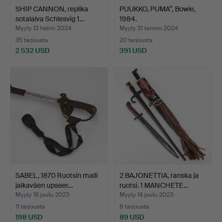
SHIP CANNON, replika
PUUKKO, PUMA”, Bowie,
sotalaiva Schlesvig 1…
1984.
Myyty 13 helmi 2024
Myyty 31 tammi 2024
35 tarjousta
20 tarjousta
2 532 USD
391 USD
SABEL, 1870 Ruotsin malli
2 BAJONETTIA, ranska ja
jalkaväen upseer…
ruotsi. 1 MANCHETE…
Myyty 16 joulu 2023
Myyty 14 joulu 2023
11 tarjousta
8 tarjousta
198 USD
89 USD