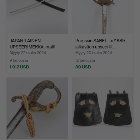
JAPANILAINEN
Preussin SABEL, m/1889
UPSEERIMEKKA, malli
jalkaväen upseerill…
M98, Kata…
Myyty 22 touko 2024
Myyty 20 touko 2024
9 tarjousta
12 tarjousta
1 012 USD
80 USD