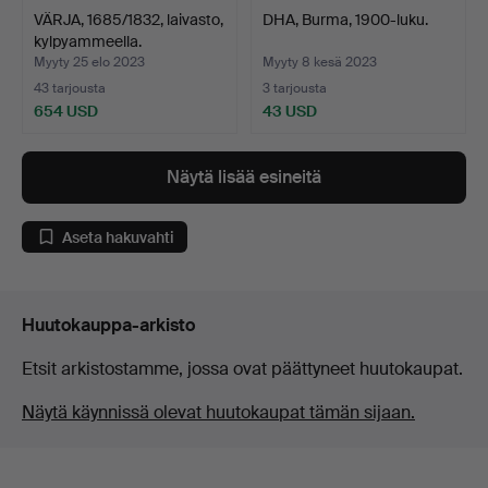
VÄRJA, 1685/1832, laivasto,
DHA, Burma, 1900-luku.
kylpyammeella.
Myyty 25 elo 2023
Myyty 8 kesä 2023
43 tarjousta
3 tarjousta
654 USD
43 USD
Näytä lisää esineitä
Aseta hakuvahti
Huutokauppa-arkisto
Etsit arkistostamme, jossa ovat päättyneet huutokaupat.
Näytä käynnissä olevat huutokaupat tämän sijaan.