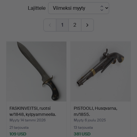
Lopulliset
Lajittele
hinnat
1
2
FASKINVEITSI, ruotsi
PISTOOLI, Husqvarna,
w/1848, kylpyammeella.
m/1855.
Myyty 14 tammi 2026
Myyty 6 joulu 2025
21 tarjousta
13 tarjousta
109 USD
381 USD