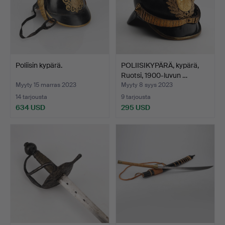
Poliisin kypärä.
POLIISIKYPÄRÄ, kypärä,
Ruotsi, 1900-luvun …
Myyty 15 marras 2023
Myyty 8 syys 2023
14 tarjousta
9 tarjousta
634 USD
295 USD