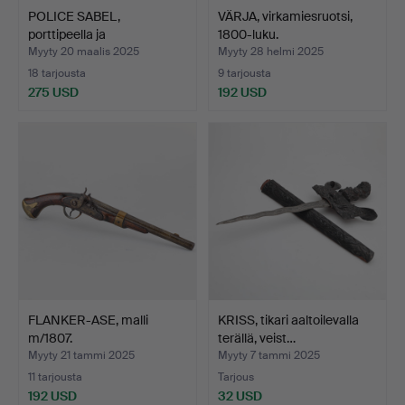
POLICE SABEL,
VÄRJA, virkamiesruotsi,
porttipeella ja
1800-luku.
kylpyammeell…
Myyty 20 maalis 2025
Myyty 28 helmi 2025
18 tarjousta
9 tarjousta
275 USD
192 USD
FLANKER-ASE, malli
KRISS, tikari aaltoilevalla
m/1807.
terällä, veist…
Myyty 21 tammi 2025
Myyty 7 tammi 2025
11 tarjousta
Tarjous
192 USD
32 USD