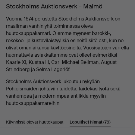
Stockholms Auktionsverk – Malmö
Vuonna 1674 perustettu Stockholms Auktionsverk on
maailman vanhin yhä toiminnassa oleva
huutokauppakamari. Olemme myyneet barokki-,
rokokoo- ja kustavilaistyylisiä esineitä siitä asti, kun ne
olivat oman aikansa käyttöesineitä. Vuosisatojen varrella
huomattavia asiakkaitamme ovat olleet esimerkiksi
Kaarle XI, Kustaa III, Carl Michael Bellman, August
Strindberg ja Selma Lagerlöf.
Stockholms Auktionsverk lukeutuu nykyään
Pohjoismaiden johtaviin taidetta, taidekäsityötä sekä
vanhempaa ja modernimpaa antiikkia myyviin
huutokauppakamareihin.
Käynnissä olevat huutokaupat
Lopulliset hinnat
(79)