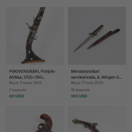
PIIKIVEKIVÄÄRI, Pohjois-
Metsästystikari
Afrikka, 1700-/190…
sarvikahvalla, A. Wingen S…
Myyty 11 touko 2025
Myyty 17 huhti 2025
2 tarjousta
18 tarjousta
69 USD
143 USD