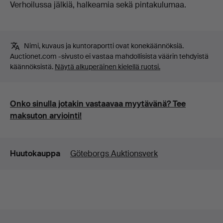
Verhoilussa jälkiä, halkeamia sekä pintakulumaa.
Nimi, kuvaus ja kuntoraportti ovat konekäännöksiä.
Auctionet.com -sivusto ei vastaa mahdollisista väärin tehdyistä
käännöksistä.
Näytä alkuperäinen kielellä ruotsi.
Onko sinulla jotakin vastaavaa myytävänä? Tee
maksuton arviointi!
Lisätiedot
Huutokauppa
Göteborgs Auktionsverk
Alatunnistenavigaatio