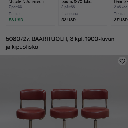
"Jupiter", Johanson
puuta, 1970-luku.
Baarijak
des…
"Ple…
7 päivää
3 päivää
2 päivää
Tarjous
4 tarjousta
Tarjous
53 USD
53 USD
37 USD
5080727. BAARITUOLIT, 3 kpl, 1900-luvun
jälkipuolisko.
Kuvat