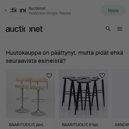
Auctionet
Näytä
Sulje
Saatavana Google Playssa
Auctionet.com
Huutokauppa on päättynyt, mutta pidät ehkä
BAARITUOLIT,
seuraavista esineistä?
3
kpl,
1900-
luvun
jälkipuolisko.
BAARITUOLIT, pari,
BAARITUOLIT, 6 kpl,
SANDIN