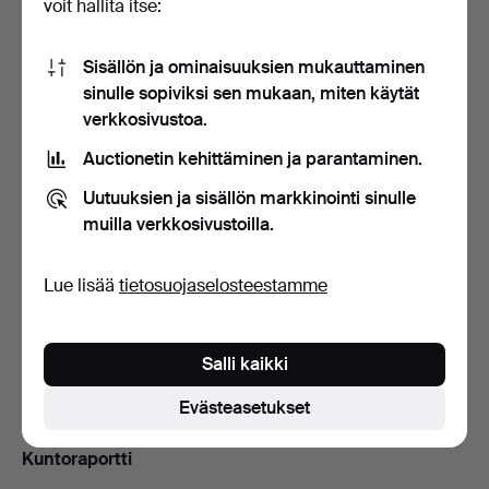
voit hallita itse:
Tarjoushistoria
Sisällön ja ominaisuuksien mukauttaminen
3
A
16 touko, 11:46
179 USD
sinulle sopiviksi sen mukaan, miten käytät
verkkosivustoa.
4
16 touko, 11:46
169 USD
Auctionetin kehittäminen ja parantaminen.
3
A
16 touko, 11:44
158 USD
Uutuuksien ja sisällön markkinointi sinulle
muilla verkkosivustoilla.
Näytä kaikki 9 tarjousta
Lue lisää
tietosuojaselosteestamme
Kuvaus
Metallirunko. Verhoiltu viininpunaisella keinonahalla.
Salli kaikki
Istuinkorkeus 71, syvyys 40, korkeus 95 cm.
Evästeasetukset
Kuntoraportti