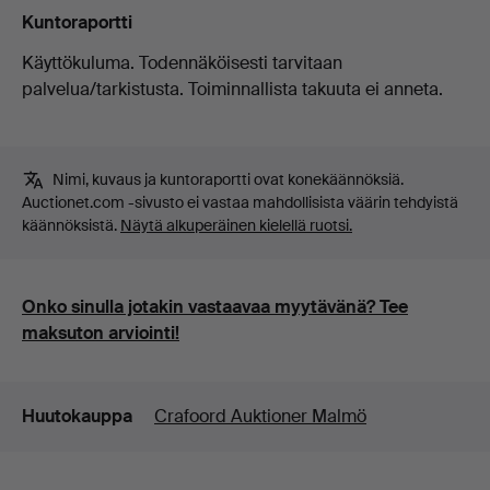
Kuntoraportti
Käyttökuluma. Todennäköisesti tarvitaan
palvelua/tarkistusta. Toiminnallista takuuta ei anneta.
Nimi, kuvaus ja kuntoraportti ovat konekäännöksiä.
Auctionet.com -sivusto ei vastaa mahdollisista väärin tehdyistä
käännöksistä.
Näytä alkuperäinen kielellä ruotsi.
Onko sinulla jotakin vastaavaa myytävänä? Tee
maksuton arviointi!
Lisätiedot
Huutokauppa
Crafoord Auktioner Malmö