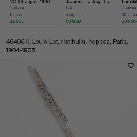
NC-96, Japani, 1900-
J. James, Lontoo, TT …
barokkit
1905.
luk…
"merkit
4 päivää
1 t 21 min
7 päivää
Tarjous
5 tarjousta
29 tarjo
32 USD
53 USD
296 U
4640611. Louis Lot, ristihuilu, hopeaa, Paris,
1904-1905.
Kuvat