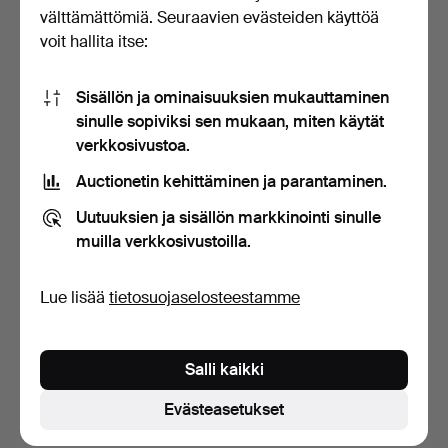
Tarjoushistoria
välttämättömiä. Seuraavien evästeiden käyttöä
voit hallita itse:
7
29 loka, 15:15
5 584 USD
Sisällön ja ominaisuuksien mukauttaminen
sinulle sopiviksi sen mukaan, miten käytät
6
29 loka, 15:14
5 373 USD
verkkosivustoa.
7
A
29 loka, 15:14
5 252 USD
Auctionetin kehittäminen ja parantaminen.
Uutuuksien ja sisällön markkinointi sinulle
Näytä kaikki 50 tarjousta
muilla verkkosivustoilla.
Kuvaus
Lue lisää
tietosuojaselosteestamme
Merkitty L.L Louis Lot Paris Breveté. Sarjanumero 7376.
Hopealeimat Honoré Villette, 800/1000. Kokonaispaino
Salli kaikki
n. 439 g. Pituus 72 cm. Alkuperäisessä laatikossa.
Tuhkan pituus 43 cm.
Evästeasetukset