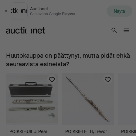
Auctionet
Näytä
Sulje
Saatavana Google Playssa
Auctionet.com
Huutokauppa on päättynyt, mutta pidät ehkä
Louis
seuraavista esineistä?
Lot,
ristihuilu,
hopeaa,
Paris,
1904-
POIKKIHUILU, Pearl
POIKKIFLETTI, Trevor
POIKKI