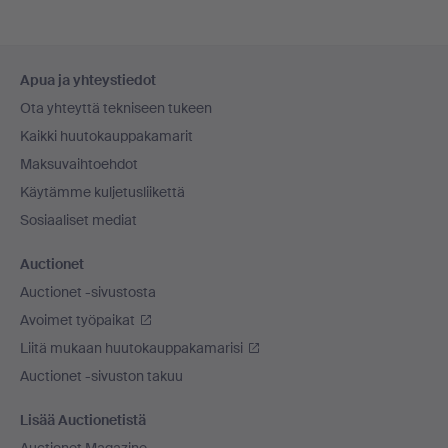
Alatunnistenavigaatio
Apua ja yhteystiedot
Ota yhteyttä tekniseen tukeen
Kaikki huutokauppakamarit
Maksuvaihtoehdot
Käytämme kuljetusliikettä
Sosiaaliset mediat
Auctionet
Auctionet -sivustosta
Avoimet työpaikat
Liitä mukaan huutokauppakamarisi
Auctionet -sivuston takuu
Lisää Auctionetistä