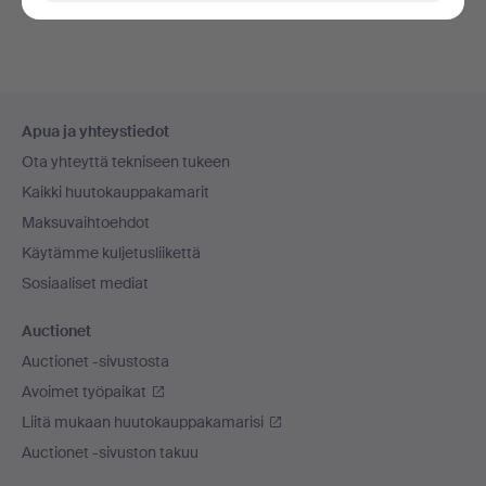
Alatunnistenavigaatio
Apua ja yhteystiedot
Ota yhteyttä tekniseen tukeen
Kaikki huutokauppakamarit
Maksuvaihtoehdot
Käytämme kuljetusliikettä
Sosiaaliset mediat
Auctionet
Auctionet -sivustosta
Avoimet työpaikat
Liitä mukaan huutokauppakamarisi
Auctionet -sivuston takuu