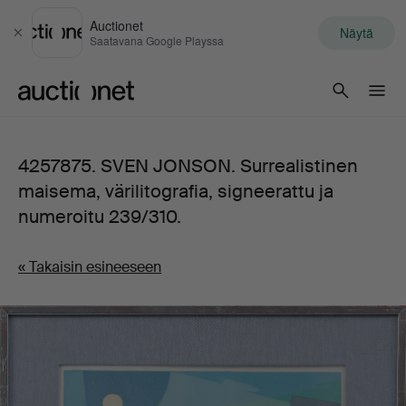
Auctionet
Näytä
Sulje
Saatavana Google Playssa
Auctionet.com
4257875. SVEN JONSON. Surrealistinen
maisema, värilitografia, signeerattu ja
numeroitu 239/310.
« Takaisin esineeseen