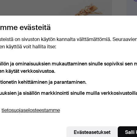
mme evästeitä
Tarj
teistä on sivuston käytön kannalta välttämättömiä. Seuraavie
3
n käyttöä voit hallita itse:
2
ällön ja ominaisuuksien mukauttaminen sinulle sopiviksi sen
en käytät verkkosivustoa.
2
tionetin kehittäminen ja parantaminen.
uuksien ja sisällön markkinointi sinulle muilla verkkosivustoill
ä
tietosuojaselosteestamme
Lis
Evästeasetukset
Salli