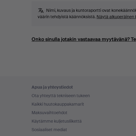
Nimi, kuvaus ja kuntoraportti ovat konekäännök
väärin tehdyistä käännöksistä.
Näytä alkuperäinen ki
Onko sinulla jotakin vastaavaa myytävänä? Te
Alatunnistenavigaatio
Apua ja yhteystiedot
Ota yhteyttä tekniseen tukeen
Kaikki huutokauppakamarit
Maksuvaihtoehdot
Käytämme kuljetusliikettä
Sosiaaliset mediat