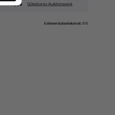
uutokauppa
Göteborgs Auktionsverk
Esineen katselukerrat:
615