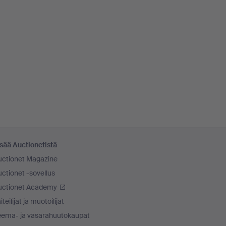
sää Auctionetistä
uctionet Magazine
ctionet -sovellus
uctionet Academy
iteilijat ja muotoilijat
eema- ja vasarahuutokaupat