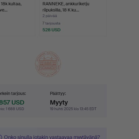
8k kultaa,
RANNEKE, ankkuriketju
ygve…
riipuksilla, 18 K ku…
2 päivää
7 tarjousta
528 USD
jouskilpailu
rkein tarjous:
Päättyy:
 857 USD
Myyty
vio
:
1 688 USD
19 huhti 2025 klo 13:45 EDT
Onko sinulla jotakin vastaavaa myytävänä?