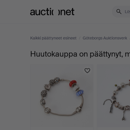
Auctionet.com
Kaikki päättyneet esineet
/
Göteborgs Auktionsverk
Huutokauppa on päättynyt, mu
RANNEKORU,
18k
kultaa
ja
koruja,
paino