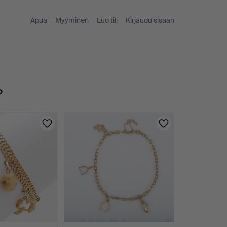
Apua
Myyminen
Luo tili
Kirjaudu sisään
?