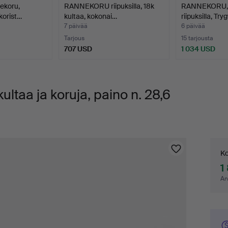
ekoru,
RANNEKORU riipuksilla, 18k
RANNEKORU, 1
korist…
kultaa, kokonai…
riipuksilla, Tr
7 päivää
6 päivää
Tarjous
15 tarjousta
707 USD
1 034 USD
taa ja koruja, paino n. 28,6
Tar
Ko
1
Ar