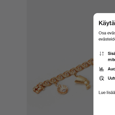
Käytä
Osa eväs
evästeide
Sis
mit
Auc
Uut
Lue lisä