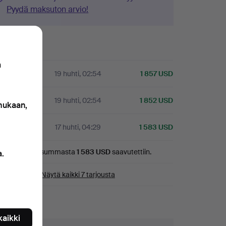
Pyydä maksuton arvio!
oushistoria
n
19 huhti, 02:54
1 857 USD
A
19 huhti, 02:54
1 852 USD
 mukaan,
17 huhti, 04:29
1 583 USD
Pohjahinta
summasta
1 583 USD
saavutettiin.
a.
Näytä kaikki 7 tarjousta
ätiedot
 kaikki