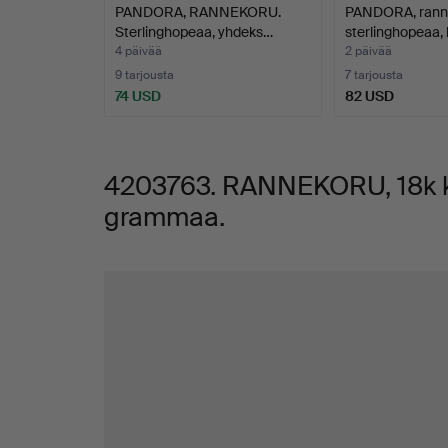
PANDORA, RANNEKORU.
PANDORA, rann
n.
Sterlinghopeaa, yhdeks…
sterlinghopeaa, 
4 päivää
2 päivää
28,6
9 tarjousta
7 tarjousta
74 USD
82 USD
grammaa.
4203763. RANNEKORU, 18k kul
grammaa.
Kuvat