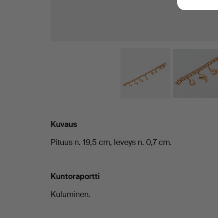
Kuvaus
Pituus n. 19,5 cm, leveys n. 0,7 cm.
Kuntoraportti
Kuluminen.