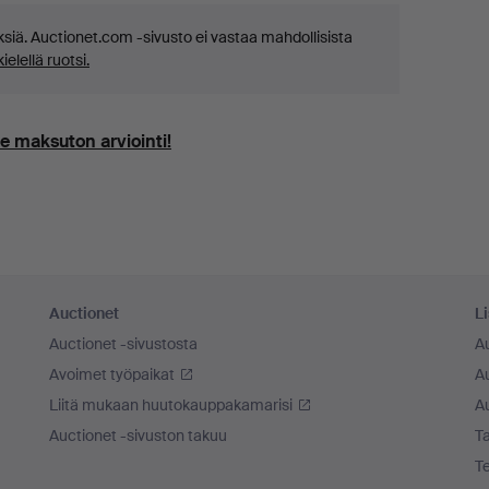
siä. Auctionet.com -sivusto ei vastaa mahdollisista
elellä ruotsi.
e maksuton arviointi!
Auctionet
Li
Auctionet -sivustosta
A
Avoimet työpaikat
Au
Liitä mukaan huutokauppakamarisi
A
Auctionet -sivuston takuu
Ta
T