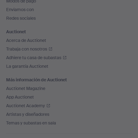
Modos de pago
de
Enviamos con
página
Redes sociales
Auctionet
Acerca de Auctionet
Trabaja con nosotros
Adhiere tu casa de subastas
La garantía Auctionet
Más información de Auctionet
Auctionet Magazine
App Auctionet
Auctionet Academy
Artistas y diseñadores
Temas y subastas en sala