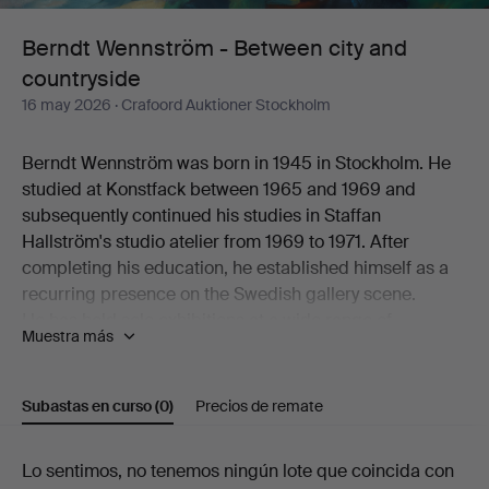
and
Berndt Wennström - Between city and
countryside
countryside
16 may 2026
· Crafoord Auktioner Stockholm
Berndt Wennström was born in 1945 in Stockholm. He
studied at Konstfack between 1965 and 1969 and
subsequently continued his studies in Staffan
Hallström's studio atelier from 1969 to 1971. After
completing his education, he established himself as a
recurring presence on the Swedish gallery scene.
He has held solo exhibitions at a wide range of
Muestra más
galleries, including Flamenska Galleriet, Säfstaholms
Slott, Grafikens Hus, Galleri Astley, Galleri Eva Solvang,
Galleri Uddenberg, Galleri Nord, Oskarshamns
Subastas en curso
(0)
Precios de remate
Konstförening, Galleri Holm, Galleri 33, Litografiska
Museet Konsthallen, Höganäs Museum,
Subastas
Lo sentimos, no tenemos ningún lote que coincida con
Konstnärshuset, Galleri Axlund, Galleri Aix,