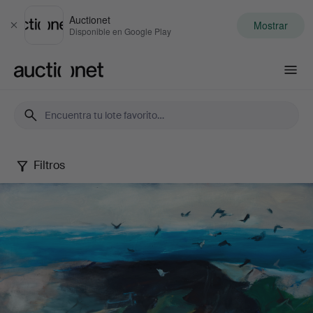
Auctionet
Mostrar
Cerrar
Disponible en Google Play
Auctionet.com
Filtros
Berndt
Wennström
-
Between
city