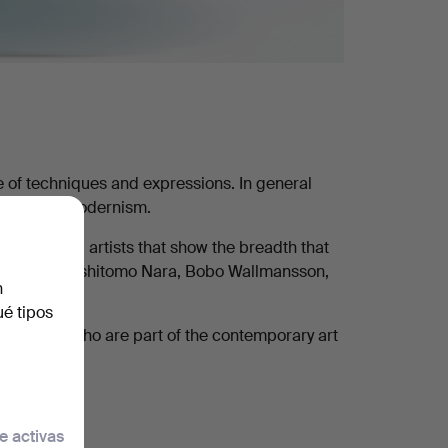
 of techniques and expressions. In general
approach to modernism.
nternational artists that show the breadth that
ethraeus, Yoshitomo Nara, Bobo Wallmansson,
n
ué tipos
he artists who are part of the contemporary art
e activas