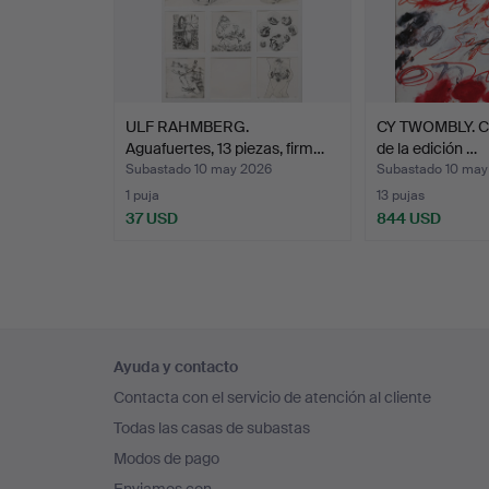
ULF RAHMBERG.
CY TWOMBLY. Car
Aguafuertes, 13 piezas, firm…
de la edición …
Subastado 10 may 2026
Subastado 10 may
1 puja
13 pujas
37 USD
844 USD
Navegación
Ayuda y contacto
en
Contacta con el servicio de atención al cliente
el
Todas las casas de subastas
pie
Modos de pago
de