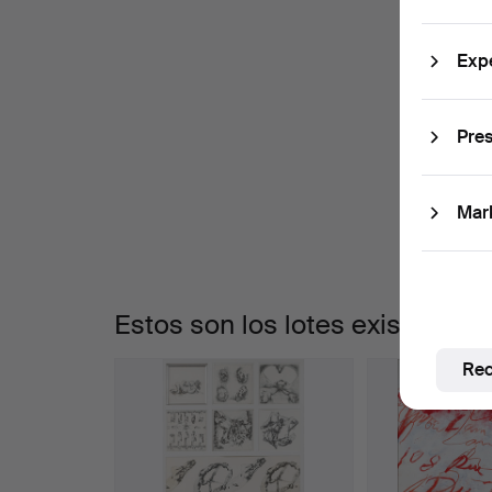
Exp
S
L
c
Pres
c
Mar
Estos son los lotes existentes
Rec