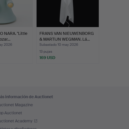
NARA. "Little
FRANS VAN NIEUWENBORG
Bozar…
& MARTIJN WEGMAN. Lá…
ay 2026
Subastado 10 may 2026
13 pujas
169 USD
ás información de Auctionet
uctionet Magazine
pp Auctionet
uctionet Academy