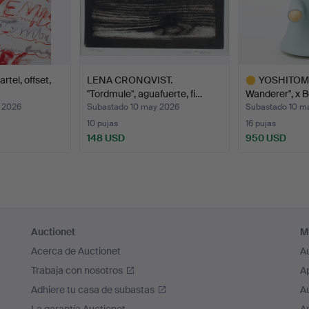
tel, offset,
LENA CRONQVIST.
YOSHITOMO 
"Tordmule", aguafuerte, fi…
Wanderer", x 
 2026
Subastado 10 may 2026
Subastado 10 m
10 pujas
16 pujas
148 USD
950 USD
Lote
seleccionado
Auctionet
M
Acerca de Auctionet
A
Trabaja con nosotros
A
Adhiere tu casa de subastas
A