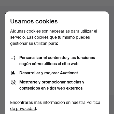
curso
Consejos para mejorar la búsqueda
Usamos cookies
La función de búsqueda también admite partes de
Algunas cookies son necesarias para utilizar el
palabras. Por ejemplo si buscas
braz
te aparecerán
servicio. Las cookies que tú mismo puedes
resultados para
braz
alete
.
gestionar se utilizan para:
Personalizar el contenido y las funciones
Estos son los lotes existentes
según cómo utilices el sitio web.
nuestro archivo que coinciden con
Desarrollar y mejorar Auctionet.
tu búsqueda.
Mostrarte y promocionar noticias y
contenidos en sitios web externos.
Mostrar todos los lotes
Encontrarás más información en nuestra
Política
de privacidad
.