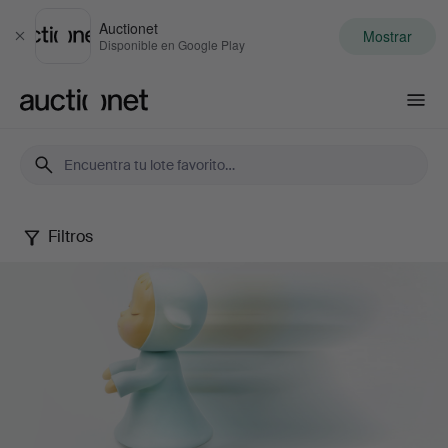
Auctionet
Mostrar
Cerrar
Disponible en Google Play
Auctionet.com
Filtros
Contemporary
Art
&
Photography