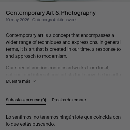
Contemporary Art & Photography
10 may 2026
· Göteborgs Auktionsverk
Contemporary art is a concept that encompasses a
wider range of techniques and expressions. In general
terms, it is art that is created in our time, a response to
and approach to modernism.
Our special auction contains artworks from local,
national and international artists that show the breadth
Muestra más
that contemporary art represents, including Karin
Wikström, Eva Zethraeus, Yoshitomo Nara, Bobo
Wallmansson, Klara Kristalova and Britta Marakatt-
Subastas en curso
(0)
Precios de remate
Labba.
Welcome to take a look at the catalogue and discover
Subastas
Lo sentimos, no tenemos ningún lote que coincida con
some of the artists who are part of the contemporary art
lo que estás buscando.
en
scene!