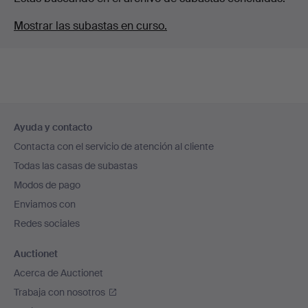
Mostrar las subastas en curso.
Navegación
Ayuda y contacto
en
Contacta con el servicio de atención al cliente
el
Todas las casas de subastas
pie
Modos de pago
de
Enviamos con
página
Redes sociales
Auctionet
Acerca de Auctionet
Trabaja con nosotros