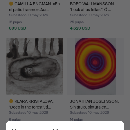
CAMILLA ENGMAN. «En
BOBO WALLMANSSON.
el patio trasero». Acr…
"Look at us fellas!". Ól…
Subastado 10 may 2026
Subastado 10 may 2026
15 pujas
25 pujas
893 USD
4.623 USD
Lote
seleccionado
KLARA KRISTALOVA.
JONATHAN JOSEFSSON.
"Deep in the forest", ti…
Sin título, pintura en…
Subastado 10 may 2026
Subastado 10 may 2026
6 pujas
14 pujas
1.471 USD
316 USD