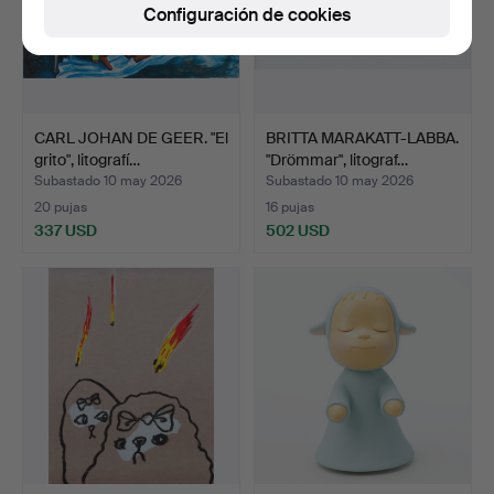
Configuración de cookies
CARL JOHAN DE GEER. "El
BRITTA MARAKATT-LABBA.
grito", litografí…
"Drömmar", litograf…
Subastado 10 may 2026
Subastado 10 may 2026
20 pujas
16 pujas
337 USD
502 USD