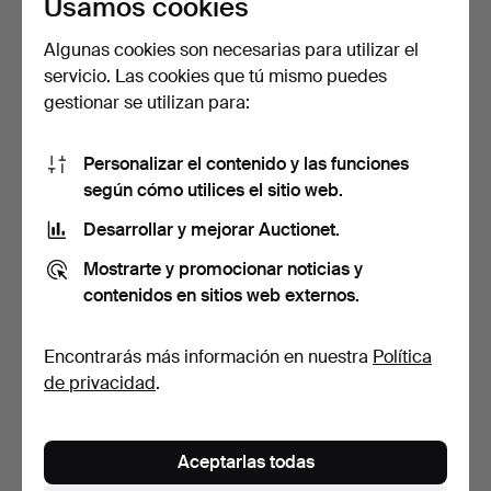
Usamos cookies
Lote
seleccionado
Algunas cookies son necesarias para utilizar el
servicio. Las cookies que tú mismo puedes
gestionar se utilizan para:
Personalizar el contenido y las funciones
según cómo utilices el sitio web.
Desarrollar y mejorar Auctionet.
BRITTA MARAKATT-LABBA.
BENGT OLSON. Sin título,
Mostrarte y promocionar noticias y
"Vi", litografía en…
óleo sobre lienzo…
contenidos en sitios web externos.
Subastado 10 may 2026
Subastado 10 may 2026
22 pujas
24 pujas
463 USD
1.156 USD
Encontrarás más información en nuestra
Política
de privacidad
.
Aceptarlas todas