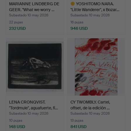
MARIANNE LINDBERG DE
YOSHITOMO NARA.
GEER. "What we worry …
"Little Wanderer", x Bozar…
Subastado 10 may 2026
Subastado 10 may 2026
22 pujas
16 pujas
232 USD
946 USD
Lote
seleccionado
LENA CRONQVIST.
CY TWOMBLY. Cartel,
"Tordmule", aguafuerte, fi…
offset, de la edición …
Subastado 10 may 2026
Subastado 10 may 2026
10 pujas
13 pujas
148 USD
841 USD