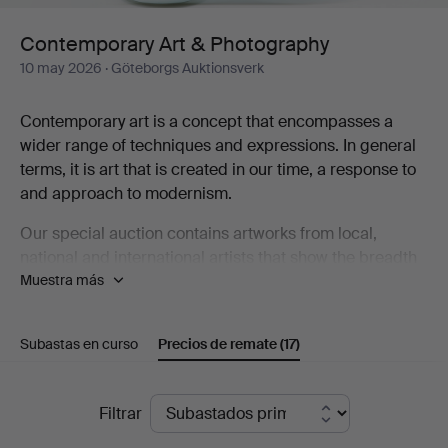
Contemporary Art & Photography
10 may 2026
· Göteborgs Auktionsverk
Contemporary art is a concept that encompasses a
wider range of techniques and expressions. In general
terms, it is art that is created in our time, a response to
and approach to modernism.
Our special auction contains artworks from local,
national and international artists that show the breadth
Muestra más
that contemporary art represents, including Karin
Wikström, Eva Zethraeus, Yoshitomo Nara, Bobo
Wallmansson, Klara Kristalova and Britta Marakatt-
Subastas en curso
Precios de remate
(17)
Labba.
Welcome to take a look at the catalogue and discover
Precios
Filtrar
some of the artists who are part of the contemporary art
de
scene!