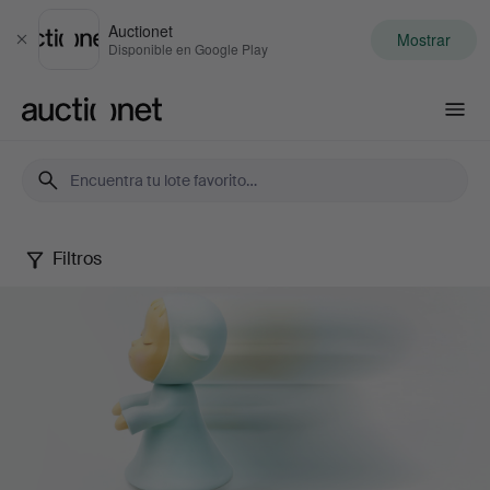
Auctionet
Mostrar
Cerrar
Disponible en Google Play
Auctionet.com
Filtros
Contemporary
Art
&
Photography