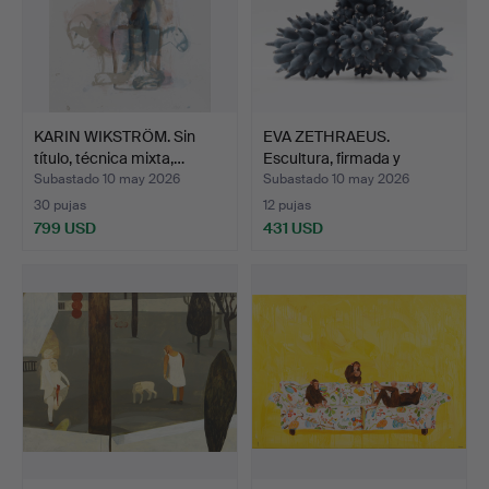
KARIN WIKSTRÖM. Sin
EVA ZETHRAEUS.
título, técnica mixta,…
Escultura, firmada y
fechad…
Subastado 10 may 2026
Subastado 10 may 2026
30 pujas
12 pujas
799 USD
431 USD