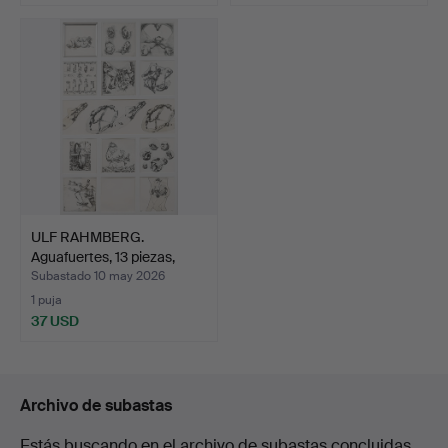
ULF RAHMBERG.
Aguafuertes, 13 piezas,
firm…
Subastado 10 may 2026
1 puja
37 USD
Archivo de subastas
Estás buscando en el archivo de subastas concluidas.