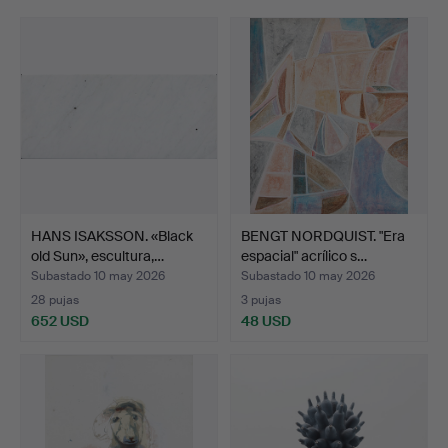
remate
HANS ISAKSSON. «Black
BENGT NORDQUIST. "Era
old Sun», escultura,…
espacial" acrílico s…
Subastado 10 may 2026
Subastado 10 may 2026
28 pujas
3 pujas
652 USD
48 USD