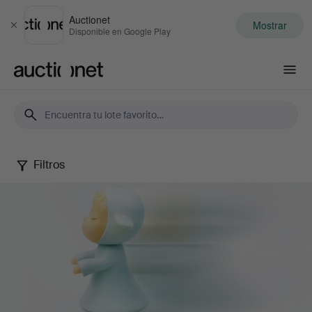
Auctionet
Mostrar
Cerrar
Disponible en Google Play
Auctionet.com
Filtros
Contemporary
Art
&
Photography