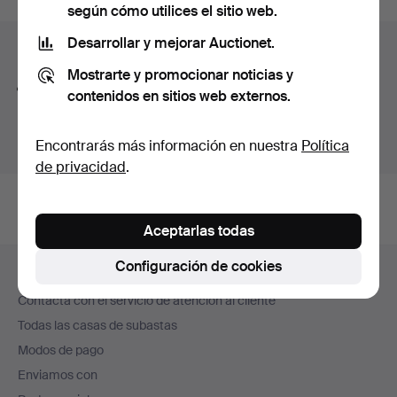
según cómo utilices el sitio web.
curso
Desarrollar y mejorar Auctionet.
Consejos para mejorar la búsqueda
Mostrarte y promocionar noticias y
La función de búsqueda también admite partes de
contenidos en sitios web externos.
palabras. Por ejemplo si buscas
braz
te aparecerán
resultados para
braz
alete
.
Encontrarás más información en nuestra
Política
de privacidad
.
Aceptarlas todas
Navegación
Configuración de cookies
Ayuda y contacto
en
Contacta con el servicio de atención al cliente
el
Todas las casas de subastas
pie
Modos de pago
de
Enviamos con
página