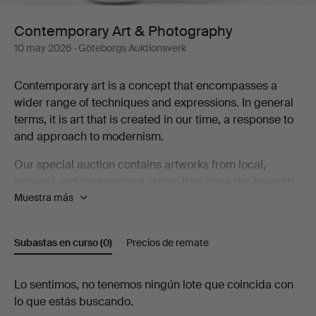
Contemporary Art & Photography
10 may 2026
· Göteborgs Auktionsverk
Contemporary art is a concept that encompasses a
wider range of techniques and expressions. In general
terms, it is art that is created in our time, a response to
and approach to modernism.
Our special auction contains artworks from local,
national and international artists that show the breadth
Muestra más
that contemporary art represents, including Karin
Wikström, Eva Zethraeus, Yoshitomo Nara, Bobo
Wallmansson, Klara Kristalova and Britta Marakatt-
Subastas en curso
(0)
Precios de remate
Labba.
Welcome to take a look at the catalogue and discover
Subastas
Lo sentimos, no tenemos ningún lote que coincida con
some of the artists who are part of the contemporary art
lo que estás buscando.
en
scene!