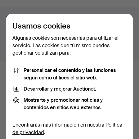
curso
Consejos para mejorar la búsqueda
Usamos cookies
La función de búsqueda también admite partes de
Algunas cookies son necesarias para utilizar el
palabras. Por ejemplo si buscas
braz
te aparecerán
servicio. Las cookies que tú mismo puedes
resultados para
braz
alete
.
gestionar se utilizan para:
Personalizar el contenido y las funciones
Estos son los lotes existentes
según cómo utilices el sitio web.
nuestro archivo que coinciden con
Desarrollar y mejorar Auctionet.
tu búsqueda.
Mostrarte y promocionar noticias y
contenidos en sitios web externos.
Mostrar todos los lotes
Encontrarás más información en nuestra
Política
de privacidad
.