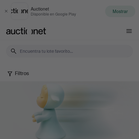
Auctionet
Mostrar
Cerrar
Disponible en Google Play
Auctionet.com
Filtros
Contemporary
Art
&
Photography