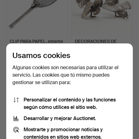
CLIP PARA PAPEL, estante
DECORACIONES DE
de tenis, alpaca,…
MESA, 2 piezas, gallos, pl…
Usamos cookies
Subastado 27 feb 2022
Subastado 27 feb 2022
17 pujas
13 pujas
Algunas cookies son necesarias para utilizar el
169 USD
301 USD
servicio. Las cookies que tú mismo puedes
gestionar se utilizan para:
Personalizar el contenido y las funciones
según cómo utilices el sitio web.
Desarrollar y mejorar Auctionet.
Mostrarte y promocionar noticias y
contenidos en sitios web externos.