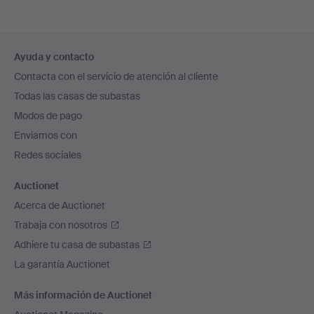
Navegación
Ayuda y contacto
en
Contacta con el servicio de atención al cliente
el
Todas las casas de subastas
pie
Modos de pago
de
Enviamos con
página
Redes sociales
Auctionet
Acerca de Auctionet
Trabaja con nosotros
Adhiere tu casa de subastas
La garantía Auctionet
Más información de Auctionet