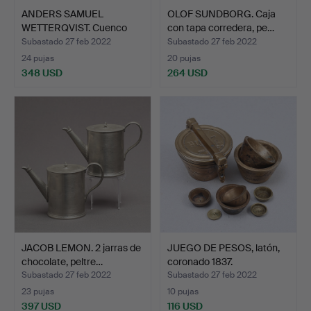
ANDERS SAMUEL
OLOF SUNDBORG. Caja
WETTERQVIST. Cuenco
con tapa corredera, pe…
frío, pe…
Subastado 27 feb 2022
Subastado 27 feb 2022
24 pujas
20 pujas
348 USD
264 USD
JACOB LEMON. 2 jarras de
JUEGO DE PESOS, latón,
chocolate, peltre…
coronado 1837.
Subastado 27 feb 2022
Subastado 27 feb 2022
23 pujas
10 pujas
397 USD
116 USD