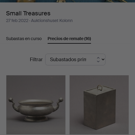
Small Treasures
27 feb 2022
· Auktionshuset Kolonn
Subastas en curso
Precios de remate
(16)
Precios
Filtrar
de
remate