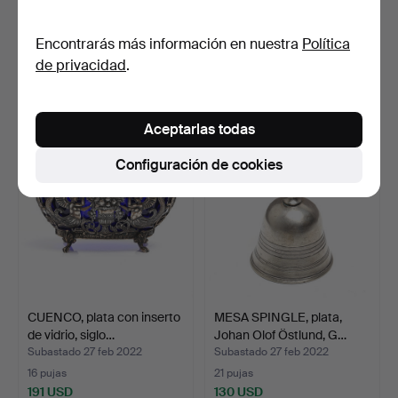
CAJA DE RAPERO, latón,
DOSA para pipas, plata de
18/1900.
ley, Borgila, Es…
Encontrarás más información en nuestra
Política
Subastado 27 feb 2022
Subastado 27 feb 2022
de privacidad
.
12 pujas
3 pujas
101 USD
169 USD
Aceptarlas todas
Configuración de cookies
CUENCO, plata con inserto
MESA SPINGLE, plata,
de vidrio, siglo…
Johan Olof Östlund, G…
Subastado 27 feb 2022
Subastado 27 feb 2022
16 pujas
21 pujas
191 USD
130 USD