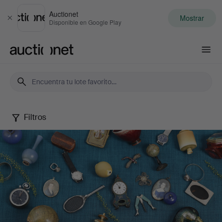
Auctionet
Mostrar
Cerrar
Disponible en Google Play
Auctionet.com
Filtros
Small
Treasures