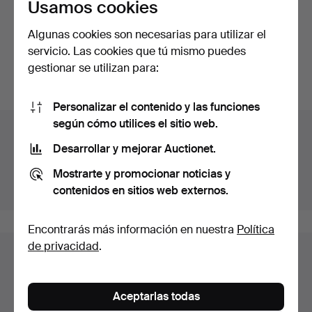
Usamos cookies
MÄRTA MÅÅS-
FJETTERSTRÖM. Tejido,
Algunas cookies son necesarias para utilizar el
"Blomlapp…
Subastado 27 feb 2022
servicio. Las cookies que tú mismo puedes
35 pujas
gestionar se utilizan para:
380 USD
Personalizar el contenido y las funciones
según cómo utilices el sitio web.
Archivo de subastas
Desarrollar y mejorar Auctionet.
Estás buscando en el archivo de subastas concluidas.
Mostrarte y promocionar noticias y
Mostrar las subastas en curso.
contenidos en sitios web externos.
Encontrarás más información en nuestra
Política
de privacidad
.
Lotes en Suecia
Estás viendo únicamente los lotes en Suecia.
Aceptarlas todas
Disponemos de un servicio de envío con tarifas planas