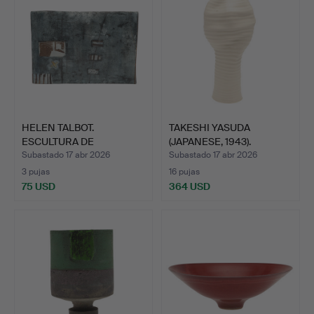
HELEN TALBOT.
TAKESHI YASUDA
ESCULTURA DE
(JAPANESE, 1943).
CERÁMICA DE EST…
JARRÓN GR…
Subastado 17 abr 2026
Subastado 17 abr 2026
3 pujas
16 pujas
75 USD
364 USD