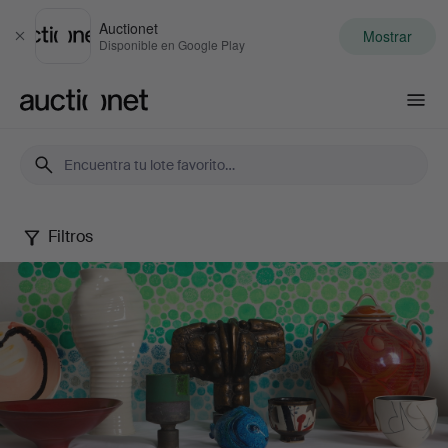
Auctionet
Mostrar
Cerrar
Disponible en Google Play
Auctionet.com
Filtros
Spring
20th
Century
Art
&