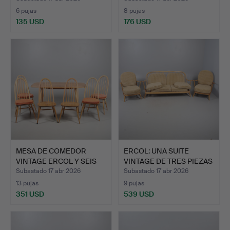
6 pujas
8 pujas
135 USD
176 USD
MESA DE COMEDOR
ERCOL: UNA SUITE
VINTAGE ERCOL Y SEIS
VINTAGE DE TRES PIEZAS
SILLA…
CO…
Subastado 17 abr 2026
Subastado 17 abr 2026
13 pujas
9 pujas
351 USD
539 USD