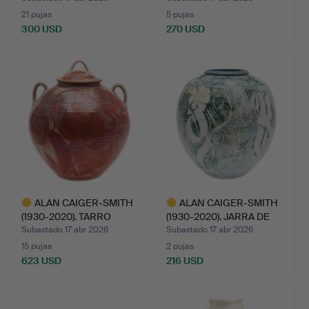
21 pujas
5 pujas
300 USD
270 USD
ALAN CAIGER-SMITH
ALAN CAIGER-SMITH
(1930-2020). TARRO
(1930-2020). JARRA DE
LUSTR…
CE…
Subastado 17 abr 2026
Subastado 17 abr 2026
15 pujas
2 pujas
623 USD
216 USD
Lote
Lote
seleccionado
seleccionado