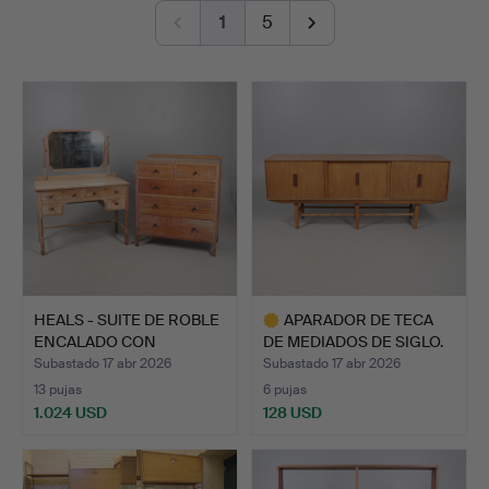
others, alongside sculptures by Ralph Brown RA,
1
5
remate
Sophie Ryder, Guy Taplin and Sokari Douglas Camp.
The paintings and works on paper includes works by Sir
Terry Frost RA, Gillian Ayres CBE RA, Alan Davie,
Duncan Grant, Josef Herman, Roger de Grey RA and
Richard Bawden among the highlights.
Welcome to the auction!
HEALS - SUITE DE ROBLE
APARADOR DE TECA
ENCALADO CON
DE MEDIADOS DE SIGLO.
DORMIT…
Subastado 17 abr 2026
Subastado 17 abr 2026
13 pujas
6 pujas
1.024 USD
128 USD
Lote
seleccionado