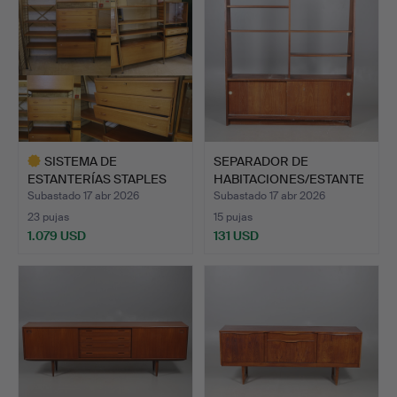
SISTEMA DE
SEPARADOR DE
ESTANTERÍAS STAPLES
HABITACIONES/ESTANTE
LADDERAX DE…
RÍA DE ME…
Subastado 17 abr 2026
Subastado 17 abr 2026
23 pujas
15 pujas
1.079 USD
131 USD
Lote
seleccionado