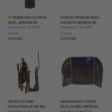
ROBIN WELCH (1936-
RUPERT SPIRA (B 1960).
2019). JARRÓN DE
CUENCO GRANDE DE
CERÁMIC…
CE…
Subastado 17 abr 2026
Subastado 17 abr 2026
27 pujas
27 pujas
353 USD
1.213 USD
Lote
seleccionado
HELEN OUTINE.
GRAHAM RICH (1945).
ESCULTURA DE METAL.
ÓLEO SOBRE MADERA
FLOT…
Subastado 17 abr 2026
Subastado 17 abr 2026