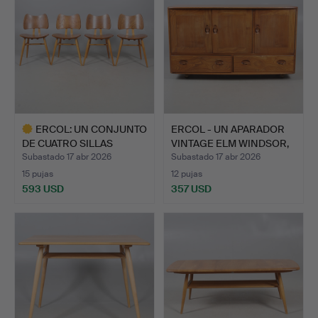
ERCOL: UN CONJUNTO
ERCOL - UN APARADOR
DE CUATRO SILLAS
VINTAGE ELM WINDSOR,
VINTAG…
M…
Subastado 17 abr 2026
Subastado 17 abr 2026
15 pujas
12 pujas
593 USD
357 USD
Lote
seleccionado