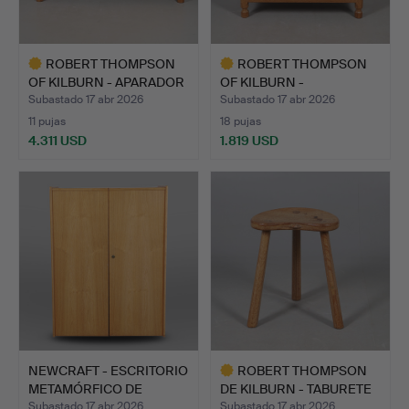
ROBERT THOMPSON
ROBERT THOMPSON
OF KILBURN - APARADOR
OF KILBURN -
«MOU…
ESCRITORIO 'M…
Subastado 17 abr 2026
Subastado 17 abr 2026
11 pujas
18 pujas
4.311 USD
1.819 USD
Lote
Lote
seleccionado
seleccionado
NEWCRAFT - ESCRITORIO
ROBERT THOMPSON
METAMÓRFICO DE
DE KILBURN - TABURETE
MEDIA…
«MOU…
Subastado 17 abr 2026
Subastado 17 abr 2026