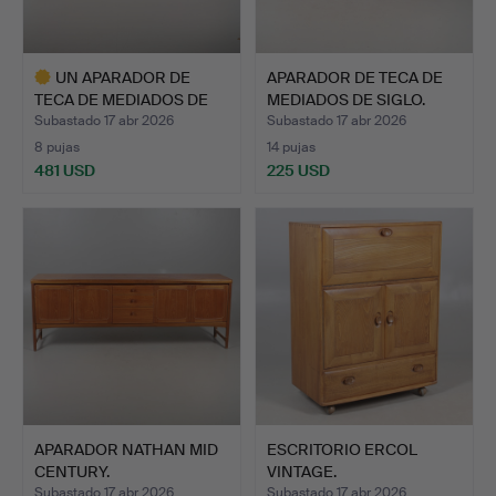
UN APARADOR DE
APARADOR DE TECA DE
TECA DE MEDIADOS DE
MEDIADOS DE SIGLO.
SIGLO A…
Subastado 17 abr 2026
Subastado 17 abr 2026
8 pujas
14 pujas
481 USD
225 USD
Lote
seleccionado
APARADOR NATHAN MID
ESCRITORIO ERCOL
CENTURY.
VINTAGE.
Subastado 17 abr 2026
Subastado 17 abr 2026