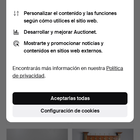
16 pujas
3 pujas
Personalizar el contenido y las funciones
128 USD
203 USD
según cómo utilices el sitio web.
Desarrollar y mejorar Auctionet.
Mostrarte y promocionar noticias y
contenidos en sitios web externos.
Encontrarás más información en nuestra
Política
de privacidad
.
MESA CONSOLA ARTS &
PAR DE ESTANTERÍAS
Aceptarlas todas
CRAFTS EN NOGAL,
CONTEMPORÁNEAS DE
SIGLO…
ROBLE.
Subastado 17 abr 2026
Subastado 17 abr 2026
Configuración de cookies
12 pujas
18 pujas
231 USD
458 USD