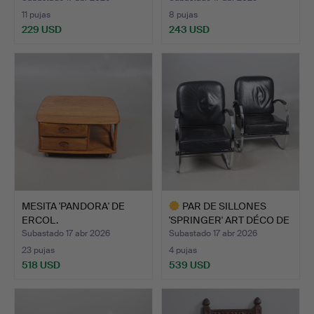
11 pujas
8 pujas
229 USD
243 USD
MESITA 'PANDORA' DE
PAR DE SILLONES
ERCOL.
'SPRINGER' ART DÉCO DE
KEM…
Subastado 17 abr 2026
Subastado 17 abr 2026
23 pujas
4 pujas
518 USD
539 USD
Lote
seleccionado