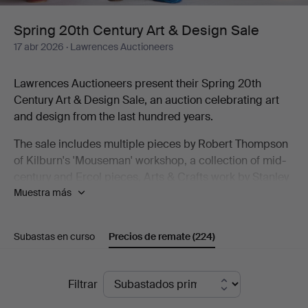
Design
Spring 20th Century Art & Design Sale
17 abr 2026
· Lawrences Auctioneers
Sale
Lawrences Auctioneers present their Spring 20th
Century Art & Design Sale, an auction celebrating art
and design from the last hundred years.
The sale includes multiple pieces by Robert Thompson
of Kilburn's 'Mouseman' workshop, a collection of mid-
century and Ercol pieces, Arts & Crafts work by Stanley
Muestra más
Webb Davies and Art Deco design. As well as furniture
the sale includes decorative arts from Lalique and
cameo glass to Georg Jensen silver and a
Subastas en curso
Precios de remate
(224)
Goldscheider Vienna figure.
The auction also includes a strong studio pottery
Precios
Filtrar
collection, with works by Richard Batterham, Rupert
de
Spira, Alan Caiger-Smith Gordon Baldwin and many