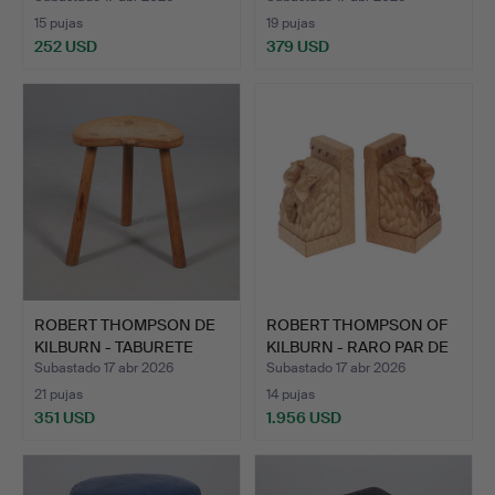
15 pujas
19 pujas
252 USD
379 USD
Lote
seleccionado
ROBERT THOMPSON DE
ROBERT THOMPSON OF
KILBURN - TABURETE
KILBURN - RARO PAR DE
«MOU…
S…
Subastado 17 abr 2026
Subastado 17 abr 2026
21 pujas
14 pujas
351 USD
1.956 USD