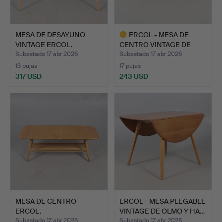
MESA DE DESAYUNO
ERCOL - MESA DE
VINTAGE ERCOL.
CENTRO VINTAGE DE
OLMO Y H…
Subastado 17 abr 2026
Subastado 17 abr 2026
13 pujas
17 pujas
317 USD
243 USD
Lote
seleccionado
MESA DE CENTRO
ERCOL - MESA PLEGABLE
ERCOL.
VINTAGE DE OLMO Y HA…
Subastado 17 abr 2026
Subastado 17 abr 2026