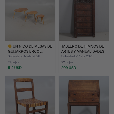
UN NIDO DE MESAS DE
TABLERO DE HIMNOS DE
GUIJARROS ERCOL.
ARTES Y MANUALIDADES
…
Subastado 17 abr 2026
Subastado 17 abr 2026
21 pujas
22 pujas
512 USD
209 USD
Lote
seleccionado