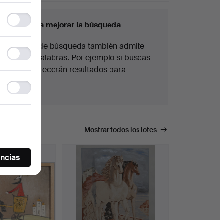
awden among the highlights.
Functionality
nsejos para mejorar la búsqueda
storage
La función de búsqueda también admite
Statistics
partes de palabras. Por ejemplo si buscas
storage
braz
te aparecerán resultados para
braz
alete
.
Ad
storage
úsqueda.
Mostrar todos los lotes
encias