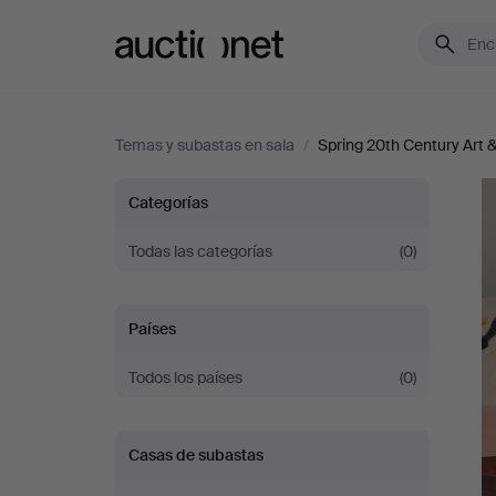
Auctionet.com
Temas y subastas en sala
/
Spring 20th Century Art 
Spring
Categorías
20th
Todas las categorías
(0)
Century
Países
Art
Todos los países
(0)
&
Casas de subastas
Design