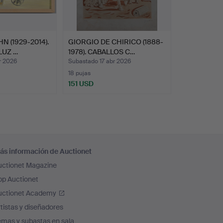
 (1929-2014).
GIORGIO DE CHIRICO (1888-
LUZ …
1978). CABALLOS C…
r 2026
Subastado 17 abr 2026
18 pujas
151 USD
ás información de Auctionet
uctionet Magazine
pp Auctionet
uctionet Academy
tistas y diseñadores
emas y subastas en sala