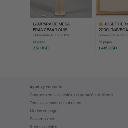
LÁMPARA DE MESA
JOSEF HERM
FRANCESA 'LOUIS
2000). 'NAVEGA
DRIMMER'.
Subastado 17 abr 2026
Subastado 17 abr 
13 pujas
57 pujas
351 USD
1.415 USD
Lote
seleccionado
Navegación
Ayuda y contacto
en
Contacta con el servicio de atención al cliente
el
Todas las casas de subastas
pie
Modos de pago
de
Enviamos con
página
Redes sociales