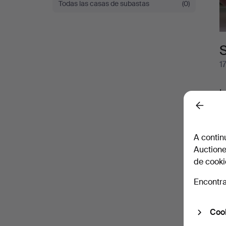
Todas las casas de subastas
(0)
Sale
S
1
L
d
Back
T
c
A contin
t
Auctione
V
de cooki
M
T
Encontra
A
G
Cook
T