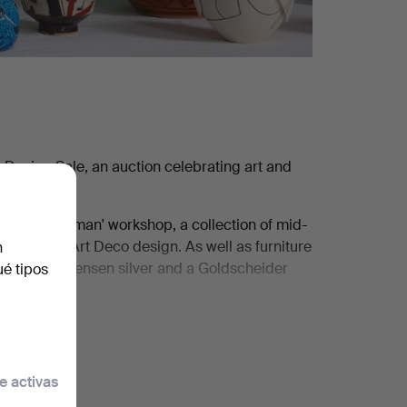
 Design Sale, an auction celebrating art and
rn's 'Mouseman' workshop, a collection of mid-
avies and Art Deco design. As well as furniture
n
s to Georg Jensen silver and a Goldscheider
ué tipos
ith works by Richard Batterham, Rupert Spira,
 sculptures by Ralph Brown RA, Sophie Ryder,
e activas
rost RA, Gillian Ayres CBE RA, Alan Davie,