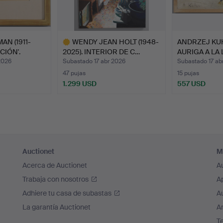
AN (1911-
WENDY JEAN HOLT (1948-
ANDRZEJ KUHN
CIÓN'.
2025). INTERIOR DE C…
AURIGA A LA 
2026
Subastado 17 abr 2026
Subastado 17 ab
47 pujas
15 pujas
1.299 USD
557 USD
Lote
seleccionado
Auctionet
M
Acerca de Auctionet
A
Trabaja con nosotros
A
Adhiere tu casa de subastas
A
La garantía Auctionet
Ar
T