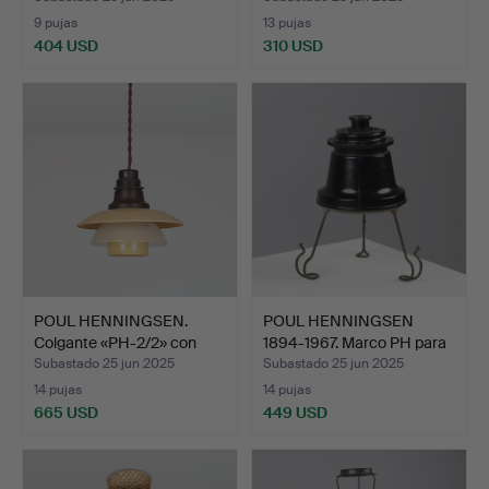
9 pujas
13 pujas
404 USD
310 USD
POUL HENNINGSEN.
POUL HENNINGSEN
Colgante «PH-2/2» con
1894-1967. Marco PH para
car…
p…
Subastado 25 jun 2025
Subastado 25 jun 2025
14 pujas
14 pujas
665 USD
449 USD