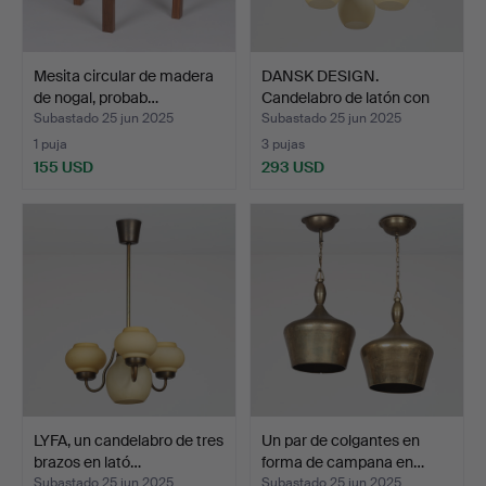
Mesita circular de madera
DANSK DESIGN.
de nogal, probab…
Candelabro de latón con
tres…
Subastado 25 jun 2025
Subastado 25 jun 2025
1 puja
3 pujas
155 USD
293 USD
LYFA, un candelabro de tres
Un par de colgantes en
brazos en lató…
forma de campana en…
Subastado 25 jun 2025
Subastado 25 jun 2025