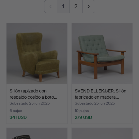
elegance.
1
2
remate
Of note are several standout furniture pieces from the
1930s and ’40s, as well as a few glossy, lavishly
executed designs from the 1970s.
Warmly welcome!
Sillón tapizado con
SVEND ELLEKJÆR. Sillón
respaldo cosido a boto…
fabricado en madera…
Subastado 25 jun 2025
Subastado 25 jun 2025
6 pujas
10 pujas
341 USD
279 USD