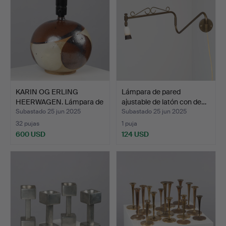
KARIN OG ERLING
Lámpara de pared
HEERWAGEN. Lámpara de
ajustable de latón con de…
mesa…
Subastado 25 jun 2025
Subastado 25 jun 2025
32 pujas
1 puja
600 USD
124 USD