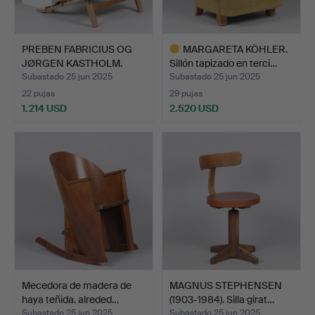
PREBEN FABRICIUS OG
MARGARETA KÖHLER.
JØRGEN KASTHOLM.
Sillón tapizado en terci…
Silló…
Subastado 25 jun 2025
Subastado 25 jun 2025
22 pujas
29 pujas
1.214 USD
2.520 USD
Lote
seleccionado
Mecedora de madera de
MAGNUS STEPHENSEN
haya teñida. alreded…
(1903-1984). Silla girat…
Subastado 25 jun 2025
Subastado 25 jun 2025