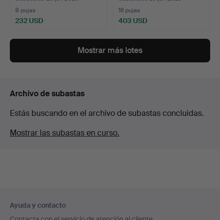
8 pujas
16 pujas
232 USD
403 USD
Mostrar más lotes
Archivo de subastas
Estás buscando en el archivo de subastas concluidas.
Mostrar las subastas en curso.
Navegación
Ayuda y contacto
en
Contacta con el servicio de atención al cliente