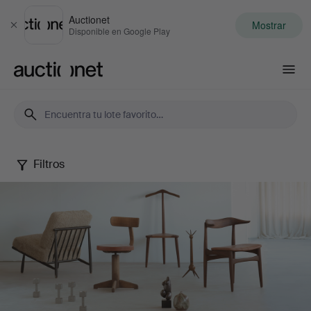
Auctionet
Mostrar
Cerrar
Disponible en Google Play
Auctionet.com
Filtros
Palsgaard
Curated
June