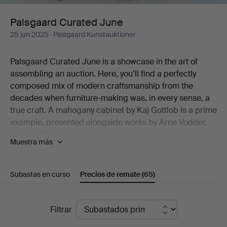
Palsgaard Curated June
25 jun 2025
· Palsgaard Kunstauktioner
Palsgaard Curated June is a showcase in the art of
assembling an auction. Here, you’ll find a perfectly
composed mix of modern craftsmanship from the
decades when furniture-making was, in every sense, a
true craft. A mahogany cabinet by Kaj Gottlob is a prime
example, presented alongside works by Arne Vodder,
August Thonet, and Otto Færge.
Muestra más
In addition to furniture, the auction offers ceramics,
lighting, and art. Raimo Veranen’s sculpture stands out,
Subastas en curso
Precios de remate
(65)
as does the rattan lamp by R. Wengler (not to be
missed!). The same goes for a striking graphic print by
Axel Saalto—an artist who needs no further introduction
Precios
Filtrar
—and he is also represented by a bowl of exceptional
de