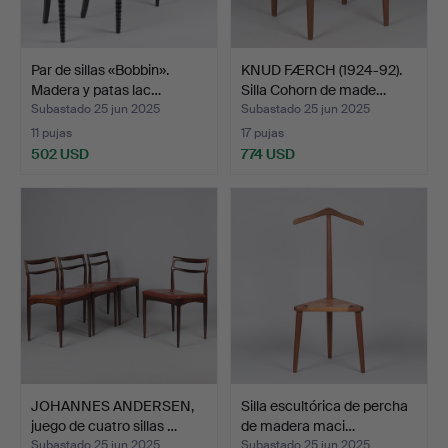
Par de sillas «Bobbin».
KNUD FÆRCH (1924-92).
Madera y patas lac…
Silla Cohorn de made…
Subastado 25 jun 2025
Subastado 25 jun 2025
11 pujas
17 pujas
502 USD
774 USD
JOHANNES ANDERSEN,
Silla escultórica de percha
juego de cuatro sillas …
de madera maci…
Subastado 25 jun 2025
Subastado 25 jun 2025