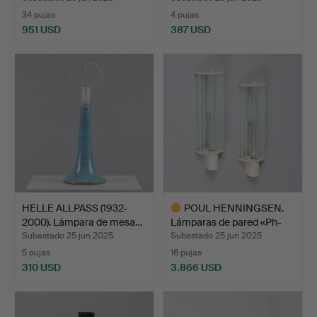
34 pujas
4 pujas
951 USD
387 USD
HELLE ALLPASS (1932-
POUL HENNINGSEN.
2000). Lámpara de mesa…
Lámparas de pared «Ph-
Lá…
Subastado 25 jun 2025
Subastado 25 jun 2025
5 pujas
16 pujas
310 USD
3.866 USD
Lote
seleccionado