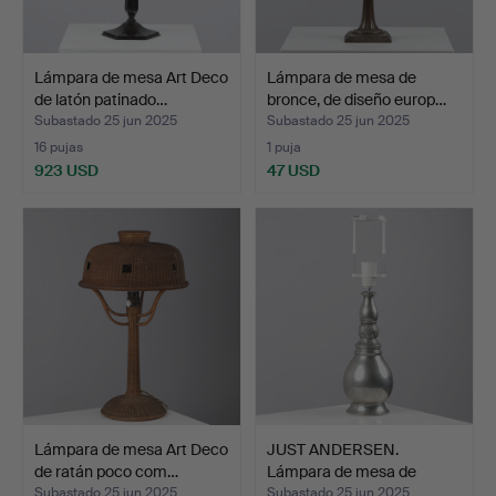
Lámpara de mesa Art Deco
Lámpara de mesa de
de latón patinado…
bronce, de diseño europ…
Subastado 25 jun 2025
Subastado 25 jun 2025
16 pujas
1 puja
923 USD
47 USD
Lámpara de mesa Art Deco
JUST ANDERSEN.
de ratán poco com…
Lámpara de mesa de
estaño m…
Subastado 25 jun 2025
Subastado 25 jun 2025