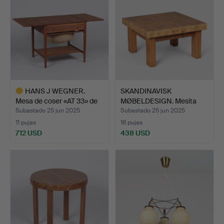
HANS J WEGNER.
SKANDINAVISK
Mesa de coser «AT 33» de
MØBELDESIGN. Mesita
te…
baja cuad…
Subastado 25 jun 2025
Subastado 25 jun 2025
11 pujas
16 pujas
712 USD
438 USD
Lote
seleccionado