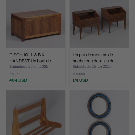
O SCHJØLL & B.K.
Un par de mesitas de
HANDEST. Un baúl de
noche con detalles de…
palis…
Subastado 25 jun 2025
Subastado 25 jun 2025
1 puja
4 pujas
464 USD
174 USD