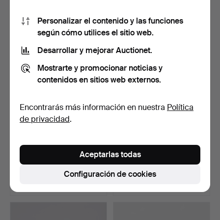
10 pujas
13 pujas
Personalizar el contenido y las funciones
526 USD
1.547 USD
según cómo utilices el sitio web.
Lote
seleccionado
Desarrollar y mejorar Auctionet.
Mostrarte y promocionar noticias y
contenidos en sitios web externos.
Encontrarás más información en nuestra
Política
de privacidad
.
HENRY KJÆRNULF (1911-
Mesa barroca de roble de
Aceptarlas todas
1975). Mesa de comedo…
los años 17-1800.
Subastado 25 jun 2025
Subastado 25 jun 2025
Configuración de cookies
36 pujas
6 pujas
1.237 USD
495 USD