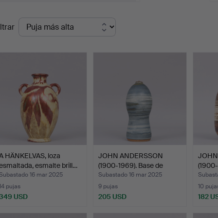
recios
ltrar
de
emate
A HÄNKELVAS, loza
JOHN ANDERSSON
JOHN
esmaltada, esmalte brill…
(1900-1969). Base de
(1900-
lámpar…
esmal
Subastado 16 mar 2025
Subastado 16 mar 2025
Subast
14 pujas
9 pujas
10 puja
349 USD
205 USD
182 U