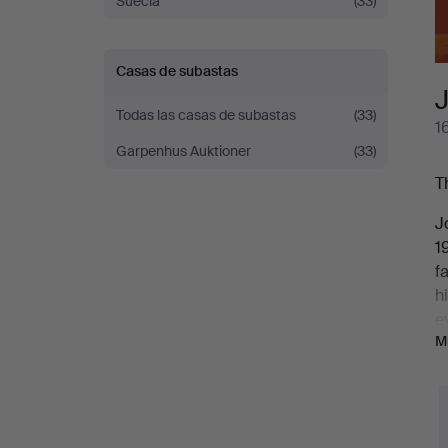
Suecia
(33)
Casas de subastas
Todas las casas de subastas
(33)
1
Garpenhus Auktioner
(33)
T
J
1
f
h
e
M
F
W