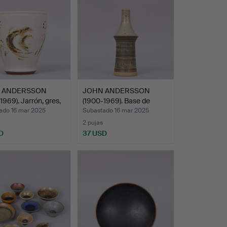
 ANDERSSON
JOHN ANDERSSON
1969). Jarrón, gres,
(1900-1969). Base de
lámpar…
ado 16 mar 2025
Subastado 16 mar 2025
2 pujas
D
37 USD