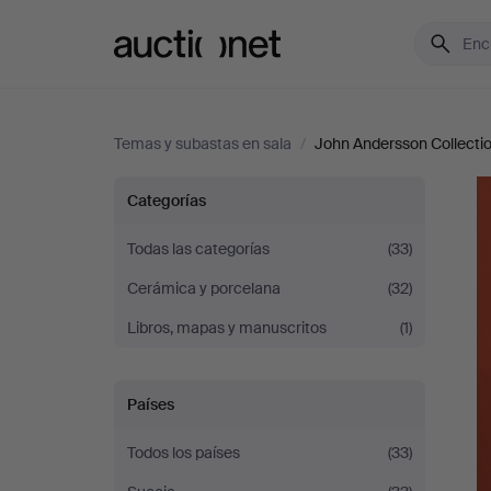
Auctionet.com
Temas y subastas en sala
/
John Andersson Collecti
John
Categorías
Andersson
Todas las categorías
(33)
Cerámica y porcelana
(32)
Collection
Libros, mapas y manuscritos
(1)
Países
Todos los países
(33)