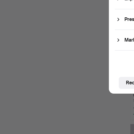
Pres
Mar
Rec