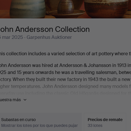
John Andersson Collection
6 mar 2025
· Garpenhus Auktioner
his collection includes a varied selection of art pottery where
ohn Andersson was hired at Andersson & Johansson in 1913 in 
925 and 15 years onwards he was a travelling salesman, betwee
actory. When they built their new factory in 1943 the built a ne
igher temperatures. John Andersson designed many models for 
veryday use including the classic Old Höganäs designed for t
uestra más
or a person to be active as both thrower, sales representative,
elcome to John Andersson Collection!
Subastas en curso
Precios de remate
Mostrar los lotes por los que puedes pujar
33 lotes