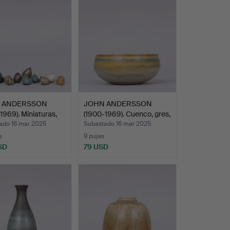
 ANDERSSON
JOHN ANDERSSON
1969). Miniaturas,
(1900-1969). Cuenco, gres,
…
ado 16 mar 2025
Subastado 16 mar 2025
s
9 pujas
SD
79 USD