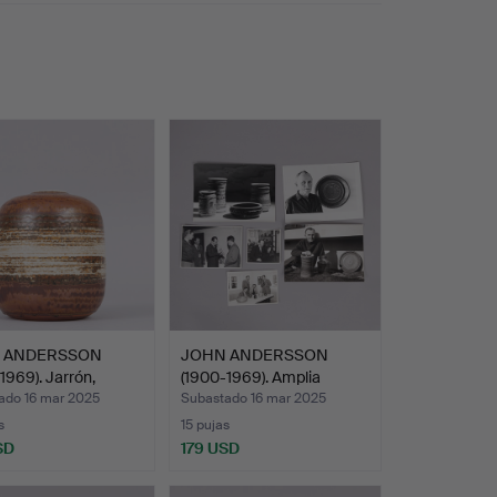
 ANDERSSON
JOHN ANDERSSON
1969). Jarrón,
(1900-1969). Amplia
t…
colecci…
ado 16 mar 2025
Subastado 16 mar 2025
s
15 pujas
SD
179 USD