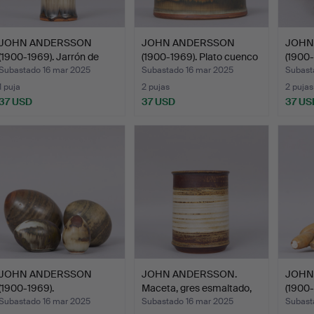
JOHN ANDERSSON
JOHN ANDERSSON
JOHN
(1900-1969). Jarrón de
(1900-1969). Plato cuenco
(1900-
gres…
e…
plat…
Subastado 16 mar 2025
Subastado 16 mar 2025
Subast
1 puja
2 pujas
2 pujas
37 USD
37 USD
37 US
JOHN ANDERSSON
JOHN ANDERSSON.
JOHN
(1900-1969).
Maceta, gres esmaltado,
(1900-
ESCULTURAS, en…
fi…
«Pán…
Subastado 16 mar 2025
Subastado 16 mar 2025
Subast