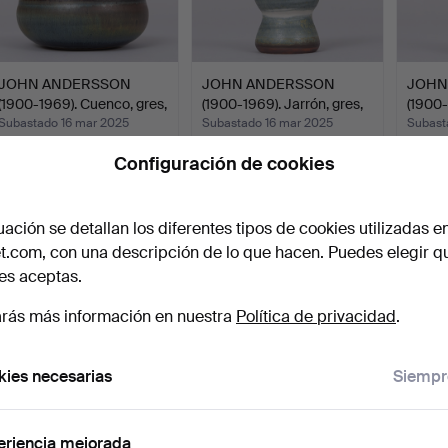
JOHN ANDERSSON
JOHN ANDERSSON
JOHN
(1900-1969). Cuenco, gres,
(1900-1969). Jarrón, gres,
(1900-
…
…
e…
Subastado 16 mar 2025
Subastado 16 mar 2025
Subast
9 pujas
4 pujas
6 pujas
Configuración de cookies
78 USD
64 USD
58 U
uación se detallan los diferentes tipos de cookies utilizadas e
t.com, con una descripción de lo que hacen. Puedes elegir q
es aceptas.
rás más información en nuestra
Política de privacidad
.
ies necesarias
Siempr
JOHN ANDERSSON
JOHN ANDERSSON
JOHN
(1900-1969). Cuenco, gres,
(1900-1969). Cuenco, gres,
(1900-
eriencia mejorada