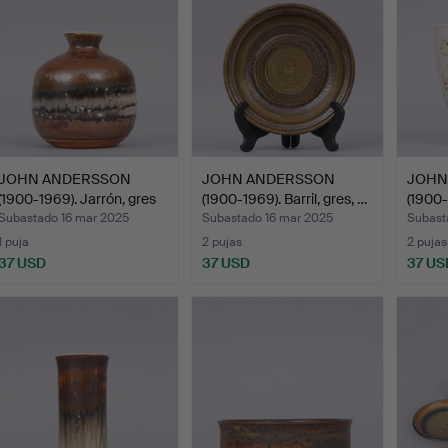
JOHN ANDERSSON
JOHN ANDERSSON
JOHN
(1900-1969). Jarrón, gres
(1900-1969). Barril, gres, …
(1900-
e…
…
Subastado 16 mar 2025
Subastado 16 mar 2025
Subast
1 puja
2 pujas
2 pujas
37 USD
37 USD
37 US