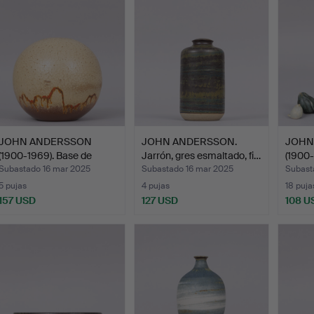
JOHN ANDERSSON
JOHN ANDERSSON.
JOHN
(1900-1969). Base de
Jarrón, gres esmaltado, fi…
(1900-
lámpar…
pá…
Subastado 16 mar 2025
Subastado 16 mar 2025
Subast
5 pujas
4 pujas
18 puja
157 USD
127 USD
108 U