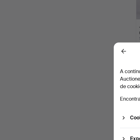
Back
A contin
Auctione
de cooki
Encontra
Cook
Exp