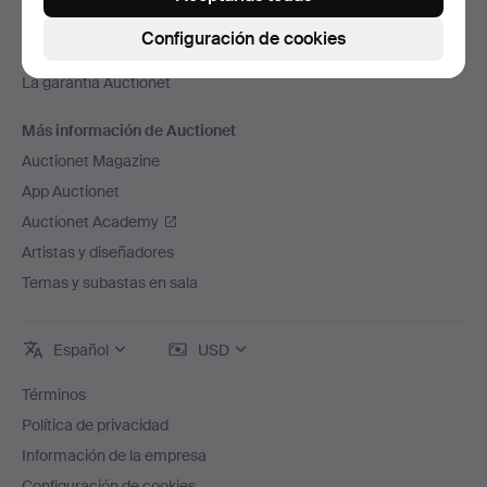
Trabaja con nosotros
Configuración de cookies
Adhiere tu casa de subastas
La garantía Auctionet
Más información de Auctionet
Auctionet Magazine
App Auctionet
Auctionet Academy
Artistas y diseñadores
Temas y subastas en sala
Español
USD
Términos
Política de privacidad
Información de la empresa
Configuración de cookies