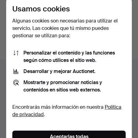
de privacidad
.
Usamos cookies
Algunas cookies son necesarias para utilizar el
Continuar con Facebook
servicio. Las cookies que tú mismo puedes
Acepta las condiciones para continuar.
gestionar se utilizan para:
Personalizar el contenido y las funciones
según cómo utilices el sitio web.
Navegación
Ayuda y contacto
Desarrollar y mejorar Auctionet.
en
Contacta con el servicio de atención al cliente
el
Mostrarte y promocionar noticias y
Todas las casas de subastas
contenidos en sitios web externos.
pie
Modos de pago
de
Enviamos con
Encontrarás más información en nuestra
Política
página
Redes sociales
de privacidad
.
Auctionet
Acerca de Auctionet
Aceptarlas todas