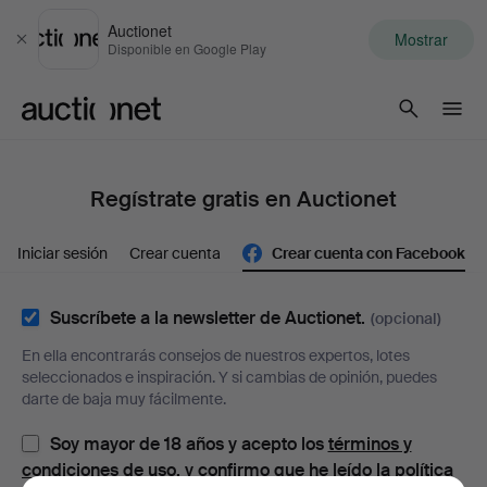
Auctionet
Mostrar
Cerrar
Disponible en Google Play
Auctionet.com
Regístrate gratis en Auctionet
Iniciar sesión
Crear cuenta
Crear cuenta con Facebook
Suscríbete a la newsletter de Auctionet.
(opcional)
En ella encontrarás consejos de nuestros expertos, lotes
seleccionados e inspiración. Y si cambias de opinión, puedes
darte de baja muy fácilmente.
Soy mayor de 18 años y acepto los
términos y
condiciones de uso
, y confirmo que he leído la
política