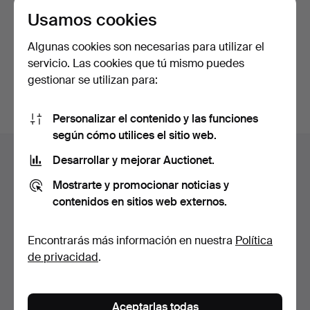
de privacidad
.
Usamos cookies
Algunas cookies son necesarias para utilizar el
Continuar con Facebook
servicio. Las cookies que tú mismo puedes
Acepta las condiciones para continuar.
gestionar se utilizan para:
Personalizar el contenido y las funciones
según cómo utilices el sitio web.
Navegación
Ayuda y contacto
Desarrollar y mejorar Auctionet.
en
Contacta con el servicio de atención al cliente
el
Mostrarte y promocionar noticias y
Todas las casas de subastas
contenidos en sitios web externos.
pie
Modos de pago
de
Enviamos con
Encontrarás más información en nuestra
Política
página
Redes sociales
de privacidad
.
Auctionet
Acerca de Auctionet
Aceptarlas todas