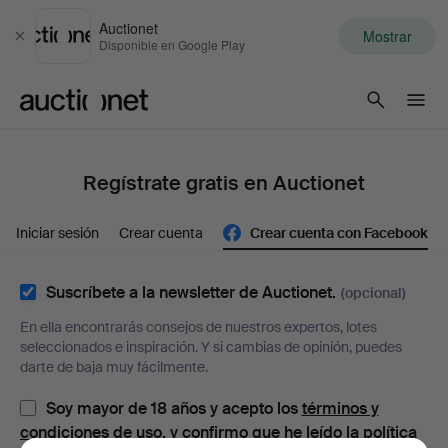
Auctionet
Mostrar
Cerrar
Disponible en Google Play
Auctionet.com
Regístrate gratis en Auctionet
Iniciar sesión
Crear cuenta
Crear cuenta con Facebook
Suscríbete a la newsletter de Auctionet.
(opcional)
En ella encontrarás consejos de nuestros expertos, lotes
seleccionados e inspiración. Y si cambias de opinión, puedes
darte de baja muy fácilmente.
Soy mayor de 18 años y acepto los
términos y
condiciones de uso
, y confirmo que he leído la
política