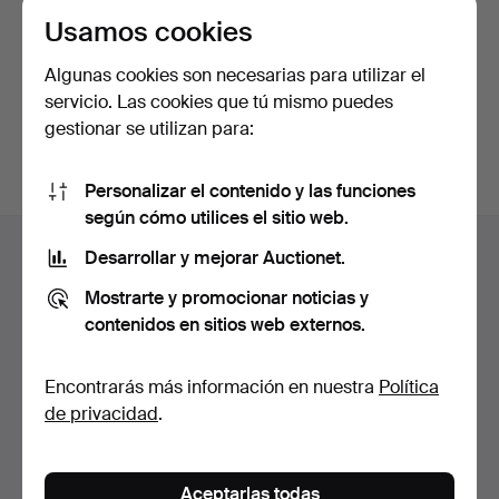
de privacidad
.
Usamos cookies
Algunas cookies son necesarias para utilizar el
Continuar con Facebook
servicio. Las cookies que tú mismo puedes
Acepta las condiciones para continuar.
gestionar se utilizan para:
Personalizar el contenido y las funciones
según cómo utilices el sitio web.
Navegación
Ayuda y contacto
Desarrollar y mejorar Auctionet.
en
Contacta con el servicio de atención al cliente
el
Mostrarte y promocionar noticias y
Todas las casas de subastas
contenidos en sitios web externos.
pie
Modos de pago
de
Enviamos con
Encontrarás más información en nuestra
Política
página
Redes sociales
de privacidad
.
Auctionet
Acerca de Auctionet
Aceptarlas todas