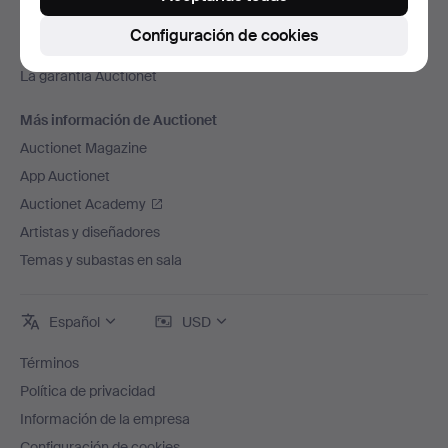
Trabaja con nosotros
Configuración de cookies
Adhiere tu casa de subastas
La garantía Auctionet
Más información de Auctionet
Auctionet Magazine
App Auctionet
Auctionet Academy
Artistas y diseñadores
Temas y subastas en sala
Español
USD
Términos
Política de privacidad
Información de la empresa
Configuración de cookies