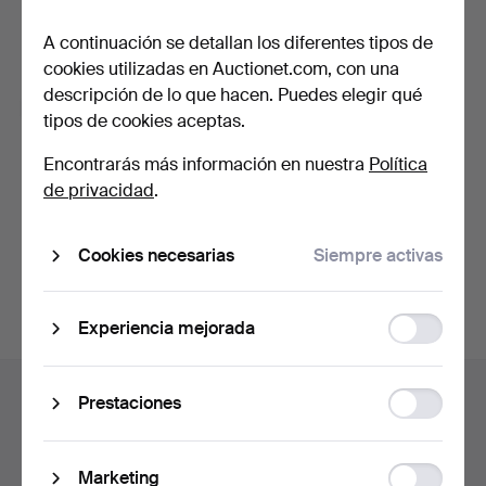
En ella encontrarás consejos de nuestros expertos, lotes
seleccionados e inspiración. Y si cambias de opinión, puedes
A continuación se detallan los diferentes tipos de
darte de baja muy fácilmente.
cookies utilizadas en Auctionet.com, con una
descripción de lo que hacen. Puedes elegir qué
Soy mayor de 18 años y acepto los
términos y
tipos de cookies aceptas.
condiciones de uso
, y confirmo que he leído la
política
de privacidad
.
Encontrarás más información en nuestra
Política
de privacidad
.
Continuar con Facebook
Cookies necesarias
Siempre activas
Acepta las condiciones para continuar.
Function
Experiencia mejorada
storage
Navegación
Ayuda y contacto
Statistic
Prestaciones
en
storage
Contacta con el servicio de atención al cliente
el
Todas las casas de subastas
pie
Ad
Marketing