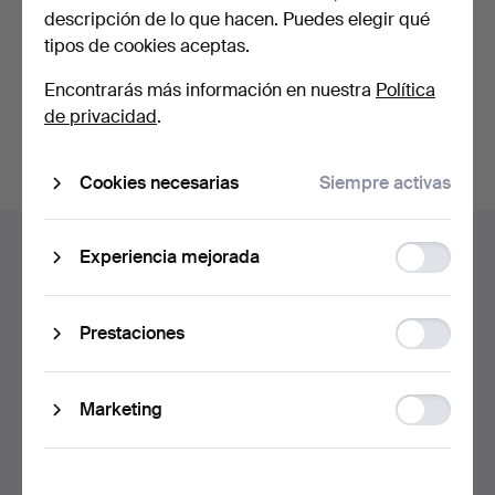
de privacidad
.
descripción de lo que hacen. Puedes elegir qué
tipos de cookies aceptas.
Continuar con Facebook
Encontrarás más información en nuestra
Política
Acepta las condiciones para continuar.
de privacidad
.
Cookies necesarias
Siempre activas
Navegación
Ayuda y contacto
Function
en
Experiencia mejorada
storage
Contacta con el servicio de atención al cliente
el
Todas las casas de subastas
pie
Statistic
Prestaciones
Modos de pago
de
storage
Enviamos con
página
Redes sociales
Ad
Marketing
storage
Auctionet
Acerca de Auctionet