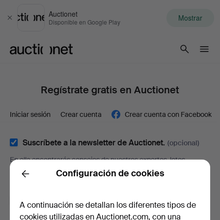
Auctionet
Mostrar
Cerrar
Disponible en Google Play
Auctionet.com
Regístrate gratis en Auctionet
Iniciar sesión
Crear cuenta
Crear cuenta con Facebook
Suscríbete a la newsletter de Auctionet.
(opcional)
En ella encontrarás consejos de nuestros expertos, lotes
seleccionados e inspiración. Y si cambias de opinión, puedes
Configuración de cookies
Back
darte de baja muy fácilmente.
Soy mayor de 18 años y acepto los
términos y
A continuación se detallan los diferentes tipos de
condiciones de uso
, y confirmo que he leído la
política
cookies utilizadas en Auctionet.com, con una