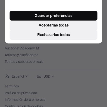
Trabaja con nosotros
Adhiere tu casa de subastas
Guardar preferencias
La garantía Auctionet
Aceptarlas todas
Más información de Auctionet
Rechazarlas todas
Auctionet Magazine
App Auctionet
Auctionet Academy
Artistas y diseñadores
Temas y subastas en sala
Español
USD
Términos
Política de privacidad
Información de la empresa
Configuración de cookies