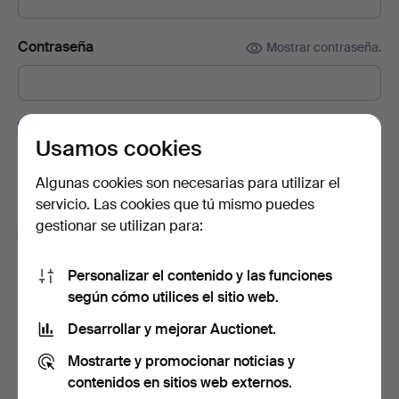
Contraseña
Mostrar contraseña.
Suscríbete a la newsletter de Auctionet.
(opcional)
Usamos cookies
En ella encontrarás consejos de nuestros expertos, lotes
seleccionados e inspiración. Y si cambias de opinión, puedes
Algunas cookies son necesarias para utilizar el
darte de baja muy fácilmente.
servicio. Las cookies que tú mismo puedes
gestionar se utilizan para:
Soy mayor de 18 años y acepto los
términos y
condiciones de uso
, y confirmo que he leído la
política
de privacidad
.
Personalizar el contenido y las funciones
según cómo utilices el sitio web.
Crear cuenta
Desarrollar y mejorar Auctionet.
Mostrarte y promocionar noticias y
contenidos en sitios web externos.