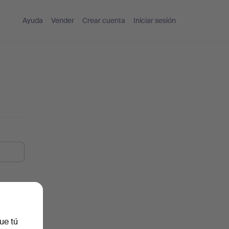
Ayuda
Vender
Crear cuenta
Iniciar sesión
ue tú