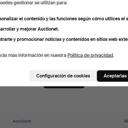
edes gestionar se utilizan para:
aseña
Mostrar con
sonalizar el contenido y las funciones según cómo utilices el s
arrollar y mejorar Auctionet.
críbete a la newsletter de Auctionet.
(opcional)
trarte y promocionar noticias y contenidos en sitios web exte
 encontrarás consejos de nuestros expertos, lotes seleccionados e inspi
mbias de opinión, puedes darte de baja muy fácilmente.
rás más información en nuestra
Política de privacidad
.
 mayor de 18 años y acepto los
términos y condiciones de u
mo que he leído la
política de privacidad
.
Configuración de cookies
Aceptarlas
Crear cuenta
Auctionet
M