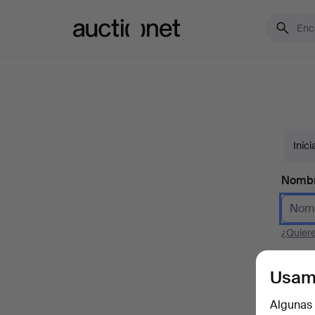
Auctionet.com
Inici
Nomb
¿Quier
Correo
Usam
Algunas 