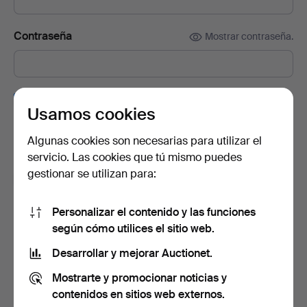
Contraseña
Mostrar contraseña.
Suscríbete a la newsletter de Auctionet.
(opcional)
Usamos cookies
En ella encontrarás consejos de nuestros expertos, lotes
seleccionados e inspiración. Y si cambias de opinión, puedes
Algunas cookies son necesarias para utilizar el
darte de baja muy fácilmente.
servicio. Las cookies que tú mismo puedes
gestionar se utilizan para:
Soy mayor de 18 años y acepto los
términos y
condiciones de uso
, y confirmo que he leído la
política
de privacidad
.
Personalizar el contenido y las funciones
según cómo utilices el sitio web.
Crear cuenta
Desarrollar y mejorar Auctionet.
Mostrarte y promocionar noticias y
contenidos en sitios web externos.