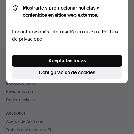
Mostrarte y promocionar noticias y
contenidos en sitios web externos.
Crear cuenta
Encontrarás más información en nuestra
Política
de privacidad
.
Navegación
Ayuda y contacto
en
Aceptarlas todas
Contacta con el servicio de atención al cliente
el
Configuración de cookies
Todas las casas de subastas
pie
Modos de pago
de
Enviamos con
página
Redes sociales
Auctionet
Acerca de Auctionet
Trabaja con nosotros