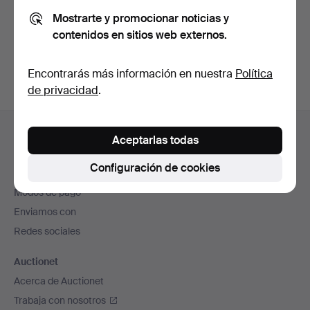
Mostrarte y promocionar noticias y
contenidos en sitios web externos.
Crear cuenta
Encontrarás más información en nuestra
Política
de privacidad
.
Navegación
Ayuda y contacto
en
Aceptarlas todas
Contacta con el servicio de atención al cliente
el
Configuración de cookies
Todas las casas de subastas
pie
Modos de pago
de
Enviamos con
página
Redes sociales
Auctionet
Acerca de Auctionet
Trabaja con nosotros