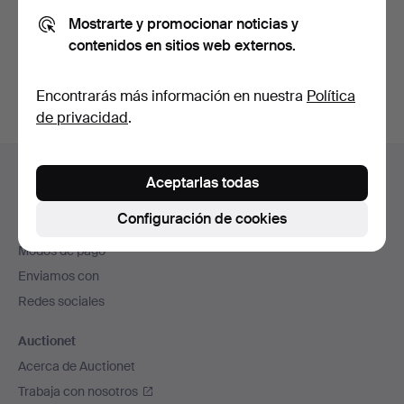
Mostrarte y promocionar noticias y
contenidos en sitios web externos.
Crear cuenta
Encontrarás más información en nuestra
Política
de privacidad
.
Navegación
Ayuda y contacto
en
Aceptarlas todas
Contacta con el servicio de atención al cliente
el
Configuración de cookies
Todas las casas de subastas
pie
Modos de pago
de
Enviamos con
página
Redes sociales
Auctionet
Acerca de Auctionet
Trabaja con nosotros