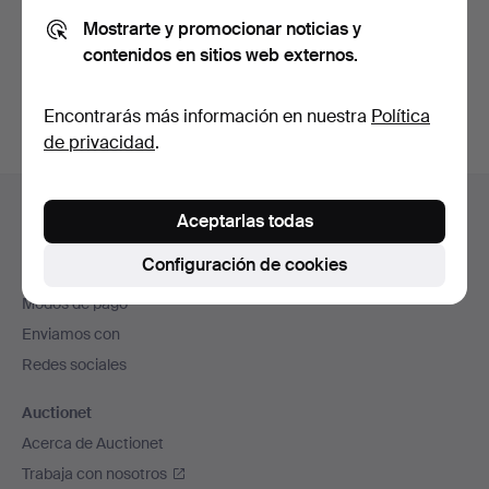
Mostrarte y promocionar noticias y
contenidos en sitios web externos.
Crear cuenta
Encontrarás más información en nuestra
Política
de privacidad
.
Navegación
Ayuda y contacto
en
Aceptarlas todas
Contacta con el servicio de atención al cliente
el
Configuración de cookies
Todas las casas de subastas
pie
Modos de pago
de
Enviamos con
página
Redes sociales
Auctionet
Acerca de Auctionet
Trabaja con nosotros