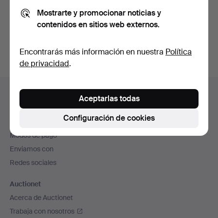
Mostrarte y promocionar noticias y
contenidos en sitios web externos.
Crear cuenta
Encontrarás más información en nuestra
Política
de privacidad
.
Navegación
Ayuda y contacto
en
Aceptarlas todas
Contacta con el servicio de atención al cliente
el
Configuración de cookies
Todas las casas de subastas
pie
Modos de pago
de
Enviamos con
página
Redes sociales
Auctionet
Acerca de Auctionet
Trabaja con nosotros