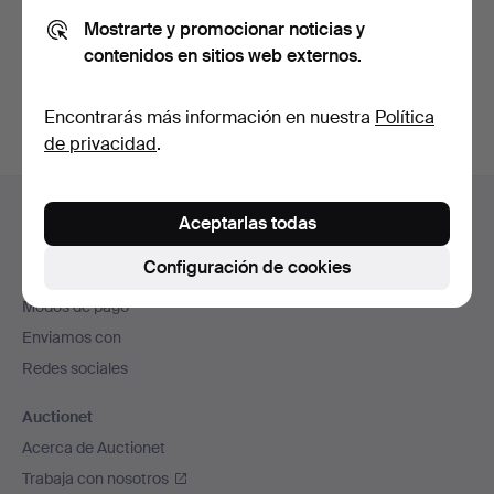
Mostrarte y promocionar noticias y
contenidos en sitios web externos.
Crear cuenta
Encontrarás más información en nuestra
Política
de privacidad
.
Navegación
Ayuda y contacto
en
Aceptarlas todas
Contacta con el servicio de atención al cliente
el
Configuración de cookies
Todas las casas de subastas
pie
Modos de pago
de
Enviamos con
página
Redes sociales
Auctionet
Acerca de Auctionet
Trabaja con nosotros