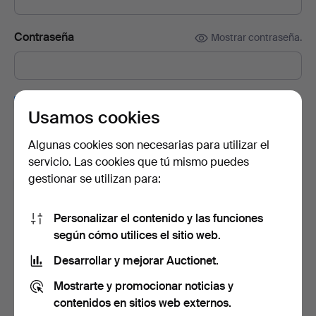
Contraseña
Mostrar contraseña.
Suscríbete a la newsletter de Auctionet.
(opcional)
Usamos cookies
En ella encontrarás consejos de nuestros expertos, lotes
seleccionados e inspiración. Y si cambias de opinión, puedes
Algunas cookies son necesarias para utilizar el
darte de baja muy fácilmente.
servicio. Las cookies que tú mismo puedes
gestionar se utilizan para:
Soy mayor de 18 años y acepto los
términos y
condiciones de uso
, y confirmo que he leído la
política
de privacidad
.
Personalizar el contenido y las funciones
según cómo utilices el sitio web.
Crear cuenta
Desarrollar y mejorar Auctionet.
Mostrarte y promocionar noticias y
contenidos en sitios web externos.