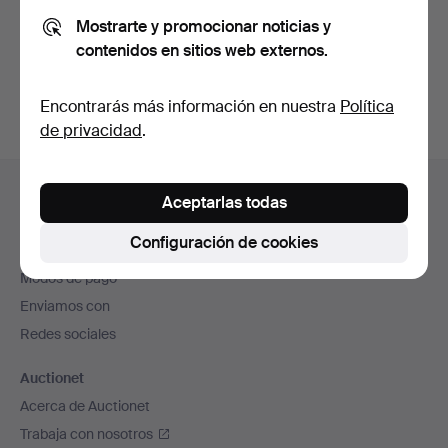
Mostrarte y promocionar noticias y
contenidos en sitios web externos.
Crear cuenta
Encontrarás más información en nuestra
Política
de privacidad
.
Navegación
Ayuda y contacto
en
Aceptarlas todas
Contacta con el servicio de atención al cliente
el
Configuración de cookies
Todas las casas de subastas
pie
Modos de pago
de
Enviamos con
página
Redes sociales
Auctionet
Acerca de Auctionet
Trabaja con nosotros