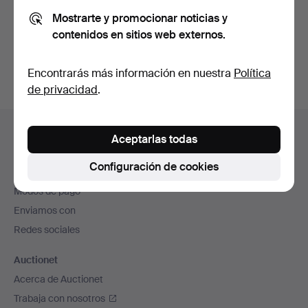
Mostrarte y promocionar noticias y
contenidos en sitios web externos.
Crear cuenta
Encontrarás más información en nuestra
Política
de privacidad
.
Navegación
Ayuda y contacto
en
Aceptarlas todas
Contacta con el servicio de atención al cliente
el
Configuración de cookies
Todas las casas de subastas
pie
Modos de pago
de
Enviamos con
página
Redes sociales
Auctionet
Acerca de Auctionet
Trabaja con nosotros