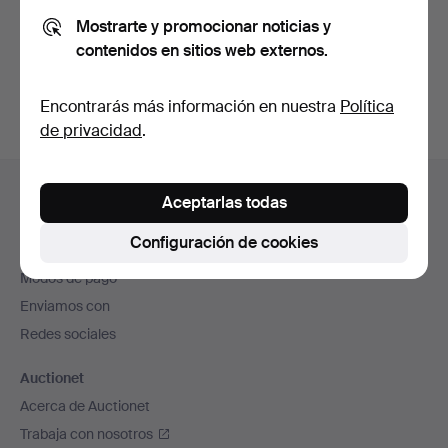
Mostrarte y promocionar noticias y
contenidos en sitios web externos.
Crear cuenta
Encontrarás más información en nuestra
Política
de privacidad
.
Navegación
Ayuda y contacto
en
Aceptarlas todas
Contacta con el servicio de atención al cliente
el
Configuración de cookies
Todas las casas de subastas
pie
Modos de pago
de
Enviamos con
página
Redes sociales
Auctionet
Acerca de Auctionet
Trabaja con nosotros