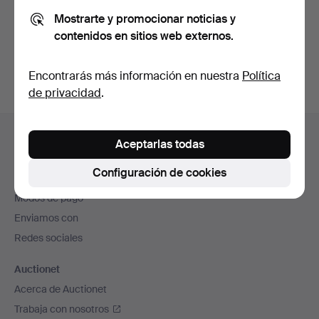
Mostrarte y promocionar noticias y
contenidos en sitios web externos.
Crear cuenta
Encontrarás más información en nuestra
Política
de privacidad
.
Navegación
Ayuda y contacto
en
Aceptarlas todas
Contacta con el servicio de atención al cliente
el
Configuración de cookies
Todas las casas de subastas
pie
Modos de pago
de
Enviamos con
página
Redes sociales
Auctionet
Acerca de Auctionet
Trabaja con nosotros