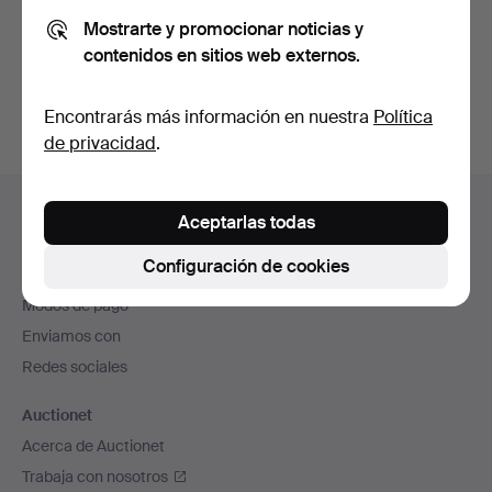
Mostrarte y promocionar noticias y
contenidos en sitios web externos.
Crear cuenta
Encontrarás más información en nuestra
Política
de privacidad
.
Navegación
Ayuda y contacto
en
Aceptarlas todas
Contacta con el servicio de atención al cliente
el
Configuración de cookies
Todas las casas de subastas
pie
Modos de pago
de
Enviamos con
página
Redes sociales
Auctionet
Acerca de Auctionet
Trabaja con nosotros